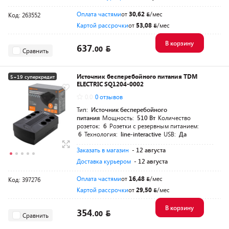
Оплата частями
от
30,62
/мес
Код: 263552
Картой рассрочки
от
53,08
/мес
В корзину
637.
00
Сравнить
Источник бесперебойного питания TDM
5+19 суперкредит
ELECTRIC SQ1204-0002
Разумная цена
0.0
0 отзывов
Тип:
Источник бесперебойного
питания
Мощность:
510 Вт
Количество
розеток:
6
Розетки с резервным питанием:
6
Технология:
line-interactive
USB:
Да
Заказать в магазин
- 12 августа
Доставка курьером
- 12 августа
Оплата частями
от
16,48
/мес
Код: 397276
Картой рассрочки
от
29,50
/мес
В корзину
354.
00
Сравнить