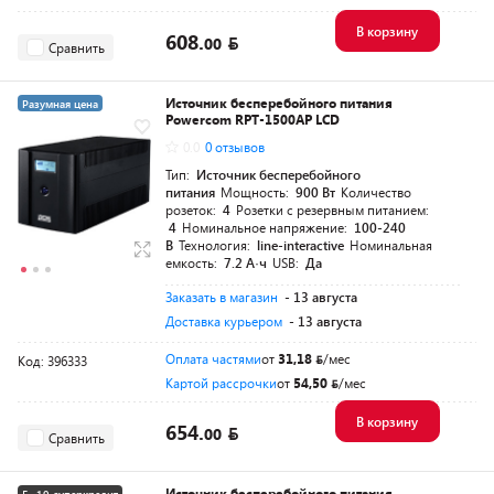
В корзину
608.
00
Сравнить
Источник бесперебойного питания
Разумная цена
Powercom RPT-1500AP LCD
0.0
0 отзывов
Тип:
Источник бесперебойного
питания
Мощность:
900 Вт
Количество
розеток:
4
Розетки с резервным питанием:
4
Номинальное напряжение:
100-240
В
Технология:
line-interactive
Номинальная
емкость:
7.2 А·ч
USB:
Да
Заказать в магазин
- 13 августа
Доставка курьером
- 13 августа
Оплата частями
от
31,18
/мес
Код: 396333
Картой рассрочки
от
54,50
/мес
В корзину
654.
00
Сравнить
Источник бесперебойного питания