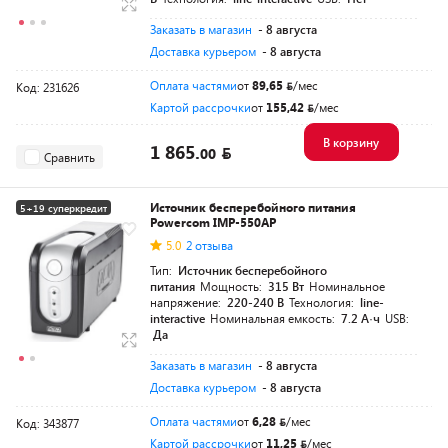
Заказать в магазин
- 8 августа
Доставка курьером
- 8 августа
Оплата частями
от
89,65
/мес
Код: 231626
Картой рассрочки
от
155,42
/мес
В корзину
1 865.
00
Сравнить
Источник бесперебойного питания
5+19 суперкредит
Powercom IMP-550AP
5.0
2 отзыва
Тип:
Источник бесперебойного
питания
Мощность:
315 Вт
Номинальное
напряжение:
220-240 В
Технология:
line-
interactive
Номинальная емкость:
7.2 А·ч
USB:
Да
Заказать в магазин
- 8 августа
Доставка курьером
- 8 августа
Оплата частями
от
6,28
/мес
Код: 343877
Картой рассрочки
от
11,25
/мес