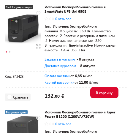
Источник бесперебойного питания
3+21 суперкредит
SmartWatt UPS Uni 650E
Разумная цена
0.0
0 отзывов
Тип:
Источник бесперебойного
питания
Мощность:
360 Вт
Количество
розеток:
2
Розетки с резервным питанием:
2
Номинальное напряжение:
220
В
Технология:
line-interactive
Номинальная
емкость:
7 А·ч
USB:
Нет
Заказать в магазин
- 8 августа
Доставка курьером
- 8 августа
Оплата частями
от
6,35
/мес
Код: 342423
Картой рассрочки
от
11,00
/мес
В корзину
132.
00
Сравнить
Источник бесперебойного питания Kiper
Разумная цена
Power B1200 (1200VA/720W)
0.0
0 отзывов
Тип:
Источник бесперебойного