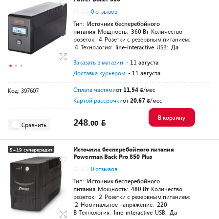
Разумная цена
0.0
0 отзывов
Тип:
Источник бесперебойного
питания
Мощность:
360 Вт
Количество
розеток:
4
Розетки с резервным питанием:
4
Технология:
line-interactive
USB:
Да
Заказать в магазин
- 11 августа
Доставка курьером
- 11 августа
Оплата частями
от
11,54
/мес
Код: 397607
Картой рассрочки
от
20,67
/мес
В корзину
248.
00
Сравнить
Источник бесперебойного питания
5+19 суперкредит
Powerman Back Pro 850 Plus
Разумная цена
0.0
0 отзывов
Тип:
Источник бесперебойного
питания
Мощность:
480 Вт
Количество
розеток:
2
Розетки с резервным питанием:
2
Номинальное напряжение:
220
В
Технология:
line-interactive
USB:
Да