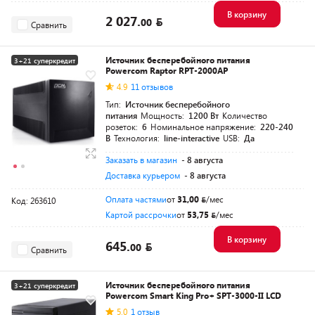
В корзину
2 027.
00
Сравнить
Источник бесперебойного питания
3+21 суперкредит
Powercom Raptor RPT-2000AP
Разумная цена
4.9
11 отзывов
Тип:
Источник бесперебойного
питания
Мощность:
1200 Вт
Количество
розеток:
6
Номинальное напряжение:
220-240
В
Технология:
line-interactive
USB:
Да
Заказать в магазин
- 8 августа
Доставка курьером
- 8 августа
Оплата частями
от
31,00
/мес
Код: 263610
Картой рассрочки
от
53,75
/мес
В корзину
645.
00
Сравнить
Источник бесперебойного питания
3+21 суперкредит
Powercom Smart King Pro+ SPT-3000-II LCD
Разумная цена
5.0
1 отзыв