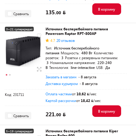
В корзину
135.
00
Сравнить
Источник бесперебойного питания
3+21 суперкредит
Powercom Raptor RPT-800AP
Разумная цена
4.7
20 отзывов
Тип:
Источник бесперебойного
питания
Мощность:
480 Вт
Количество
розеток:
3
Розетки с резервным питанием:
3
Номинальное напряжение:
220-240
В
Технология:
line-interactive
USB:
Да
Заказать в магазин
- 8 августа
Доставка курьером
- 8 августа
Оплата частями
от
10,62
/мес
Код: 231711
Картой рассрочки
от
18,42
/мес
В корзину
221.
00
Сравнить
Источник бесперебойного питания Kiper
5+19 суперкредит
Power Boiler 600