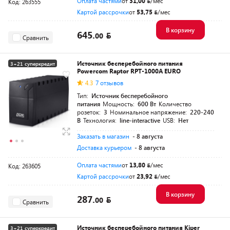
Оплата частями
от
31,00
/мес
Код: 263555
Картой рассрочки
от
53,75
/мес
В корзину
645.
00
Сравнить
Источник бесперебойного питания
3+21 суперкредит
Powercom Raptor RPT-1000A EURO
Разумная цена
4.3
7 отзывов
Тип:
Источник бесперебойного
питания
Мощность:
600 Вт
Количество
розеток:
3
Номинальное напряжение:
220-240
В
Технология:
line-interactive
USB:
Нет
Заказать в магазин
- 8 августа
Доставка курьером
- 8 августа
Оплата частями
от
13,80
/мес
Код: 263605
Картой рассрочки
от
23,92
/мес
В корзину
287.
00
Сравнить
Источник бесперебойного питания Kiper
3+21 суперкредит