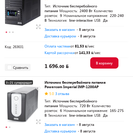
Тип:
Источник бесперебойного
питания
Мощность:
2400 Вт
Количество
розеток:
9
Номинальное напряжение:
220-240
В
Технология:
line-interactive
USB:
Да
Заказать в магазин
- 8 августа
Доставка курьером
- 8 августа
Оплата частями
от
81,53
/мес
Код: 263631
Картой рассрочки
от
141,33
/мес
В корзину
1 696.
00
Сравнить
Источник бесперебойного питания
3+21 суперкредит
Powercom Imperial IMP-1200AP
Разумная цена
5.0
3 отзыва
Тип:
Источник бесперебойного
питания
Мощность:
720 Вт
Количество
розеток:
6
Номинальное напряжение:
165-275
В
Технология:
line-interactive
USB:
Да
Заказать в магазин
- 8 августа
Доставка курьером
- 8 августа