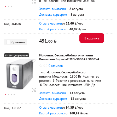
В
Технология:
line-interactive
USB:
Да
Заказать в магазин
- 8 августа
Доставка курьером
- 8 августа
Оплата частями
от
23,60
/мес
Код: 344678
Картой рассрочки
от
40,92
/мес
В корзину
491.
00
Сравнить
Источник бесперебойного питания
5+19 суперкредит
Powercom Imperial IMD-3000AP 3000VA
Разумная цена
0.0
0 отзывов
Тип:
Источник бесперебойного
питания
Мощность:
1800 Вт
Количество
розеток:
6
Розетки с резервным питанием:
6
Технология:
line-interactive
USB:
Да
Заказать в магазин
- 13 августа
Доставка курьером
- 13 августа
Оплата частями
от
94,35
/мес
Код: 396332
Картой рассрочки
от
168,92
/мес