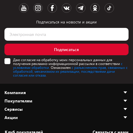
Подписаться на новости и акции
Подписаться
Даю согласие на обработку моих персональных данных для
получения рекламно-информационной рассылки в соответствии
с
условиями обработки.
Ознакомлен
с разъяснением прав, связанных с
обработкой, механизмом их реализации, последствиями дачи
согласия или отказа.
Компания
Покупателям
О нас
Сервисы
Адреса магазинов
Как сделать заказ
Акции
Новости
Оплата и доставка
Программа «Защита+»
Статьи и обзоры
Безналичный расчёт
Установка техники
Скидки и промокоды
Клуб покупателей
Cвязаться с нами