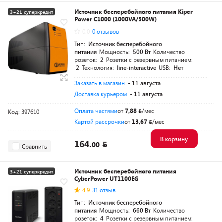
Источник бесперебойного питания Kiper
3+21 суперкредит
Power C1000 (1000VA/500W)
Разумная цена
0.0
0 отзывов
Тип:
Источник бесперебойного
питания
Мощность:
500 Вт
Количество
розеток:
2
Розетки с резервным питанием:
2
Технология:
line-interactive
USB:
Нет
Заказать в магазин
- 11 августа
Доставка курьером
- 11 августа
Оплата частями
от
7,88
/мес
Код: 397610
Картой рассрочки
от
13,67
/мес
В корзину
164.
00
Сравнить
Источник бесперебойного питания
3+21 суперкредит
CyberPower UT1100EG
Разумная цена
4.9
31 отзыв
Тип:
Источник бесперебойного
питания
Мощность:
660 Вт
Количество
розеток:
4
Розетки с резервным питанием: