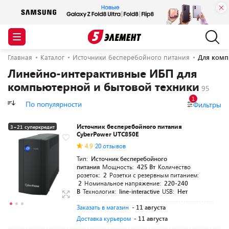
Главная
Каталог
Источники бесперебойного питания
Для комп
Линейно-интерактивные ИБП для
компьютерной и бытовой техники
1
По популярности
Фильтры
Источник бесперебойного питания
3+21 суперкредит
CyberPower UTC850E
Разумная цена
4.9
20 отзывов
Тип:
Источник бесперебойного
питания
Мощность:
425 Вт
Количество
розеток:
2
Розетки с резервным питанием:
2
Номинальное напряжение:
220-240
В
Технология:
line-interactive
USB:
Нет
Заказать в магазин
- 11 августа
Доставка курьером
- 11 августа