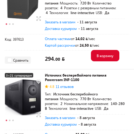
питания
Мощность:
720 Вт
Количество
розеток:
4
Розетки с резервным питанием:
4
Технология:
line-interactive
USB:
Да
Заказать в магазин
- 11 августа
Доставка курьером
- 11 августа
Оплата частями
от
14,02
/мес
Код: 397613
Картой рассрочки
от
24,50
/мес
В корзину
294.
00
Сравнить
Источник бесперебойного питания
3+21 суперкредит
Powercom INF-1100
Разумная цена
4.8
11 отзывов
Тип:
Источник бесперебойного
питания
Мощность:
770 Вт
Количество
розеток:
2
Номинальное напряжение:
140-280
В
Технология:
line-interactive
USB:
Да
Заказать в магазин
- 8 августа
Доставка курьером
- 8 августа