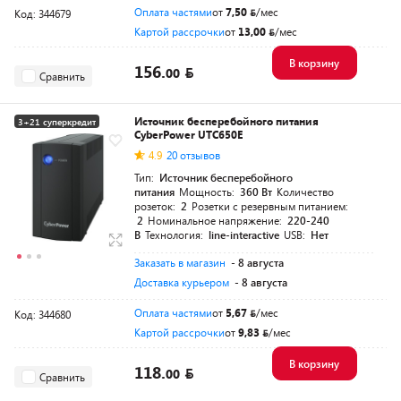
Оплата частями
от
7,50
/мес
Код: 344679
Картой рассрочки
от
13,00
/мес
В корзину
156.
00
Сравнить
Источник бесперебойного питания
3+21 суперкредит
CyberPower UTC650E
Разумная цена
4.9
20 отзывов
Тип:
Источник бесперебойного
питания
Мощность:
360 Вт
Количество
розеток:
2
Розетки с резервным питанием:
2
Номинальное напряжение:
220-240
В
Технология:
line-interactive
USB:
Нет
Заказать в магазин
- 8 августа
Доставка курьером
- 8 августа
Оплата частями
от
5,67
/мес
Код: 344680
Картой рассрочки
от
9,83
/мес
В корзину
118.
00
Сравнить