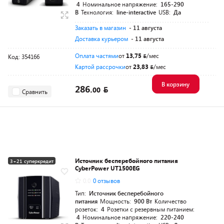
4
Номинальное напряжение:
165-290
В
Технология:
line-interactive
USB:
Да
Заказать в магазин
- 11 августа
Доставка курьером
- 11 августа
Оплата частями
от
13,75
/мес
Код: 354166
Картой рассрочки
от
23,83
/мес
В корзину
286.
00
Сравнить
Источник бесперебойного питания
3+21 суперкредит
CyberPower UT1500EG
Разумная цена
0.0
0 отзывов
Тип:
Источник бесперебойного
питания
Мощность:
900 Вт
Количество
розеток:
4
Розетки с резервным питанием:
4
Номинальное напряжение:
220-240