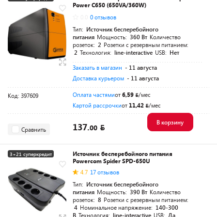
Power C650 (650VA/360W)
Разумная цена
0.0
0 отзывов
Тип:
Источник бесперебойного
питания
Мощность:
360 Вт
Количество
розеток:
2
Розетки с резервным питанием:
2
Технология:
line-interactive
USB:
Нет
Заказать в магазин
- 11 августа
Доставка курьером
- 11 августа
Оплата частями
от
6,59
/мес
Код: 397609
Картой рассрочки
от
11,42
/мес
В корзину
137.
00
Сравнить
Источник бесперебойного питания
3+21 суперкредит
Powercom Spider SPD-650U
Разумная цена
4.7
17 отзывов
Тип:
Источник бесперебойного
питания
Мощность:
390 Вт
Количество
розеток:
8
Розетки с резервным питанием:
4
Номинальное напряжение:
140-300
В
Технология:
line-interactive
USB:
Да