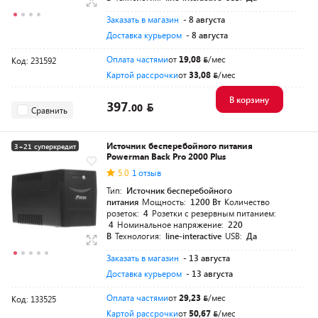
Заказать в магазин
- 8 августа
Доставка курьером
- 8 августа
Оплата частями
от
19,08
/мес
Код: 231592
Картой рассрочки
от
33,08
/мес
В корзину
397.
00
Сравнить
Источник бесперебойного питания
3+21 суперкредит
Powerman Back Pro 2000 Plus
Разумная цена
5.0
1 отзыв
Тип:
Источник бесперебойного
питания
Мощность:
1200 Вт
Количество
розеток:
4
Розетки с резервным питанием:
4
Номинальное напряжение:
220
В
Технология:
line-interactive
USB:
Да
Заказать в магазин
- 13 августа
Доставка курьером
- 13 августа
Оплата частями
от
29,23
/мес
Код: 133525
Картой рассрочки
от
50,67
/мес