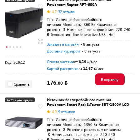
5+19 суперкредит
Powercom Raptor RPT-600A
Разумная цена
4.7
32 отзыва
Тип:
Источник бесперебойного
питания
Мощность:
360 Вт
Количество
розеток:
3
Номинальное напряжение:
220-240
В
Технология:
line-interactive
USB:
Нет
Заказать в магазин
- 8 августа
Доставка курьером
- 8 августа
Оплата частями
от
8,19
/мес
Код: 263612
Картой рассрочки
от
14,67
/мес
В корзину
176.
00
Сравнить
Источник бесперебойного питания
3+21 суперкредит
Powercom Smart Rack&Tower SRT-1500A LCD
Разумная цена
4.9
9 отзывов
Тип:
Источник бесперебойного
питания
Мощность:
1350 Вт
Количество
розеток:
8
Розетки с резервным питанием:
8
Номинальное напряжение:
220-240
В
Технология:
line-interactive
USB:
Нет