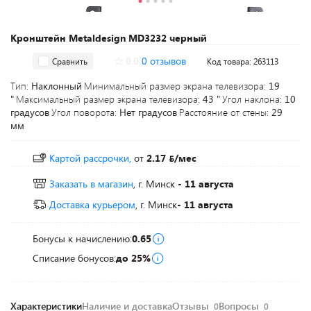
Кронштейн Metaldesign MD3232 черный
0.0
0 отзывов
Сравнить
Код товара: 263113
Тип:
Наклонный
Минимальный размер экрана телевизора:
19
"
Максимальный размер экрана телевизора:
43 "
Угол наклона:
10
градусов
Угол поворота:
Нет градусов
Расстояние от стены:
29
мм
Картой рассрочки,
от
2.17
/мес
Заказать в магазин
, г. Минск
- 11 августа
Доставка курьером
, г. Минск
- 11 августа
Бонусы к начислению:
0.65
Списание бонусов:
до 25%
Характеристики
Наличие и доставка
Отзывы
Вопросы
0
0