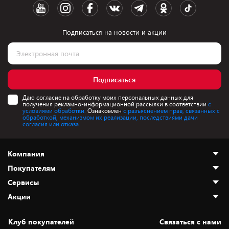
Подписаться на новости и акции
Подписаться
Даю согласие на обработку моих персональных данных для
получения рекламно-информационной рассылки в соответствии
с
условиями обработки.
Ознакомлен
с разъяснением прав, связанных с
обработкой, механизмом их реализации, последствиями дачи
согласия или отказа.
Компания
Покупателям
О нас
Сервисы
Адреса магазинов
Как сделать заказ
Акции
Новости
Оплата и доставка
Программа «Защита+»
Статьи и обзоры
Безналичный расчёт
Установка техники
Скидки и промокоды
Клуб покупателей
Cвязаться с нами