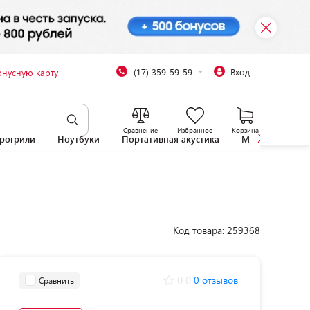
(17) 359-59-59
Вход
онусную карту
Сравнение
Избранное
Корзина
рогрили
Ноутбуки
Портативная акустика
Микроволновы
Код товара: 259368
0.0
0 отзывов
Сравнить