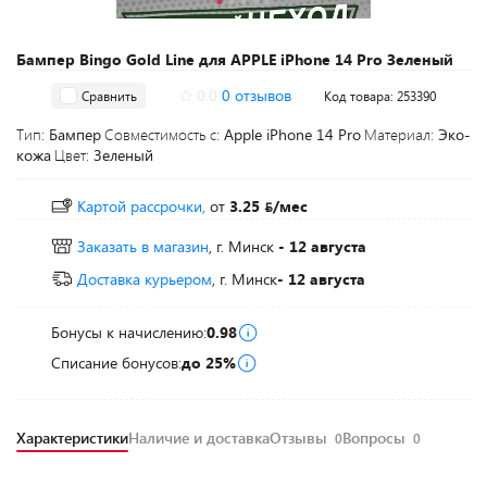
Бампер Bingo Gold Line для APPLE iPhone 14 Pro Зеленый
0.0
0 отзывов
Сравнить
Код товара: 253390
Тип:
Бампер
Совместимость с:
Apple iPhone 14 Pro
Материал:
Эко-
кожа
Цвет:
Зеленый
Картой рассрочки,
от
3.25
/мес
Заказать в магазин
, г. Минск
- 12 августа
Доставка курьером
, г. Минск
- 12 августа
Бонусы к начислению:
0.98
Списание бонусов:
до 25%
Характеристики
Наличие и доставка
Отзывы
Вопросы
0
0