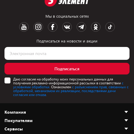
Мы в социальных сетях
Подписаться на новости и акции
Подписаться
Даю согласие на обработку моих персональных данных для
получения рекламно-информационной рассылки в соответствии
с
условиями обработки.
Ознакомлен
с разъяснением прав, связанных с
обработкой, механизмом их реализации, последствиями дачи
согласия или отказа.
Компания
Покупателям
О нас
Сервисы
Адреса магазинов
Как сделать заказ