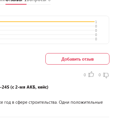
1
0
0
0
0
Добавить отзыв
0
0
24S (с 2-мя АКБ, кейс)
е год в сфере строительства. Одни положительные