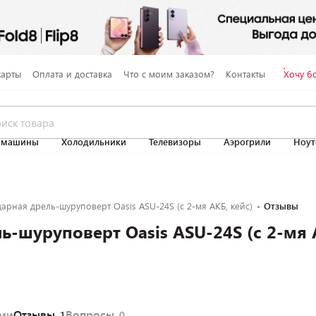
карты
Оплата и доставка
Что с моим заказом?
Контакты
Хочу б
 машины
Холодильники
Телевизоры
Аэрогрили
Ноут
дарная дрель-шуруповерт Oasis ASU-24S (с 2-мя АКБ, кейс)
Отзывы
ь-шуруповерт Oasis ASU-24S (с 2-мя 
ями
Отзывы
Вопросы
1
0