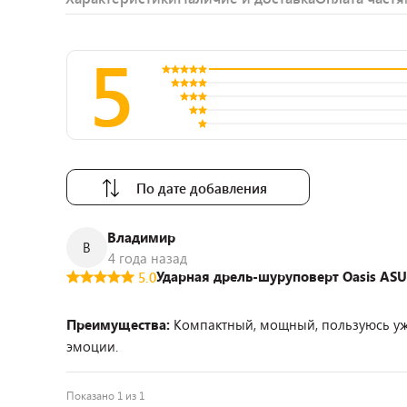
5
По дате добавления
Владимир
В
4 года назад
Ударная дрель-шуруповерт Oasis ASU-
5.0
Преимущества:
Компактный, мощный, пользуюсь уж
эмоции.
Показано 1 из 1