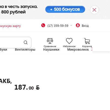
(17) 359-59-59
Вход
онусную карту
Сравнение
Избранное
Корзина
буки
Вентиляторы
Наушники
Микроволновые печи
АКБ,
187.
00