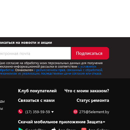
исаться на новости и акции
Подписаться
Даю согласие на обработку моих персональных данных для получения
рекламно-информационной рассылки в соответствии
с условиями
обработки.
Ознакомлен
с разъяснением прав, связанных с обработкой,
механизмом их реализации, последствиями дачи согласия или отказа.
Клуб покупателей
Что с моим заказом?
Cвязаться с нами
Статус ремонта
оды
ры
(17) 359-59-59
275@5element.by
Скачай мобильное приложение Защита+