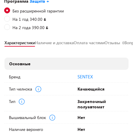
Программа
Защита +
Без расширенной гарантии
На 1 год 340.00
На 2 года 390.00
Характеристики
Наличие и доставка
Оплата частями
Отзывы
Воп
0
Основные
SENTEX
Бренд
Тип челнока
Качающийся
Тип
Закрепочный
полуавтомат
Вышивальный блок
Нет
Наличие верхнего
Нет