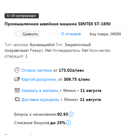
5+19 суперкредит
Промышленная швейная машина SENTEX ST-1850
0.0
0 отзывов
Сравнить
Код товара: 249269
Тип челнока:
Качающийся
Тип:
Закрепочный
полуавтомат
Реверс:
Нет
Нитевдеватель:
Нет
Количество
операций:
1
Оплата частями
от
173.02
/мес
Картой рассрочки,
от
309.75
/мес
Заказать в магазин
, г. Минск
- 11 августа
Доставка курьером
, г. Минск
- 11 августа
Бонусы к начислению:
92.93
Списание бонусов:
до 25%