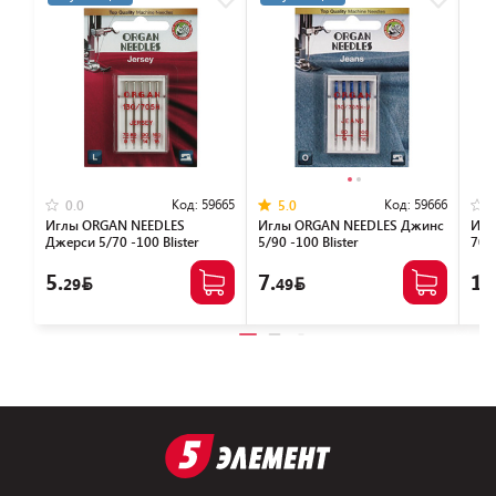
Код:
59665
Код:
59666
0.0
5.0
Иглы ORGAN NEEDLES
Иглы ORGAN NEEDLES Джинс
Игл
Джерси 5/70 -100 Blister
5/90 -100 Blister
705 
5.
7.
15
29
49