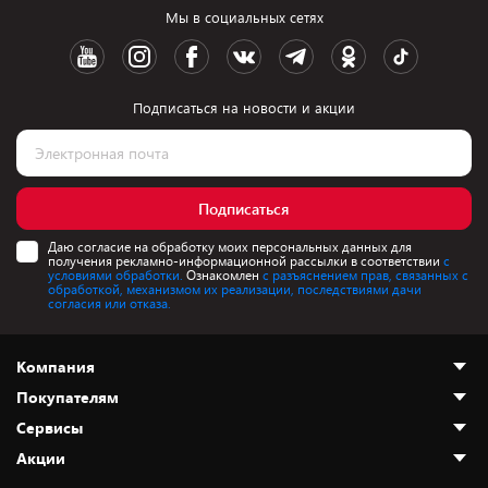
Мы в социальных сетях
Подписаться на новости и акции
Подписаться
Даю согласие на обработку моих персональных данных для
получения рекламно-информационной рассылки в соответствии
с
условиями обработки.
Ознакомлен
с разъяснением прав, связанных с
обработкой, механизмом их реализации, последствиями дачи
согласия или отказа.
Компания
Покупателям
О нас
Сервисы
Адреса магазинов
Как сделать заказ
Акции
Новости
Оплата и доставка
Программа «Защита+»