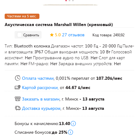
Частями на 5 мес.
Акустическая система Marshall Willen (кремовый)
5.0
27 отзывов
Сравнить
Код товара: 249192
Тип:
Bluetooth колонка
Диапазон частот:
100 Гц - 20 000 Гц
Пыле-
и влагозащита:
IP67
Общая выходная мощность:
10 Вт
Голосовой
ассистент:
Нет
Проигрывание аудио по USB:
Нет
Слот для карт
памяти:
Нет
FM-радио:
Нет
Зарядка внешних устройств:
Нет
Оплата частями
, 0,001% переплат
от
107.20
/мес
Картой рассрочки,
от
44.67
/мес
Заказать в магазин
, г. Минск
- 13 августа
Доставка курьером
, г. Минск
- 13 августа
Бонусы к начислению:
13.40
Списание бонусов:
до 25%