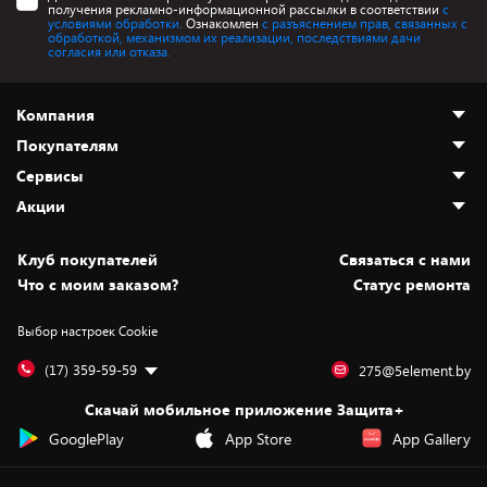
получения рекламно-информационной рассылки в соответствии
с
условиями обработки.
Ознакомлен
с разъяснением прав, связанных с
обработкой, механизмом их реализации, последствиями дачи
согласия или отказа.
Компания
Покупателям
О нас
Сервисы
Адреса магазинов
Как сделать заказ
Акции
Новости
Оплата и доставка
Программа «Защита+»
Статьи и обзоры
Безналичный расчёт
Установка техники
Скидки и промокоды
Клуб покупателей
Cвязаться с нами
Вакансии
Обмен и возврат товара
Для игровых консолей
Белорусские товары
Что с моим заказом?
Статус ремонта
Контакты
Юридическая информация
Подписки на видеосервисы
Подарки
Выбор настроек Cookie
Дай пять добру!
Обработка персональных данных
Для мобильных устройств
Бонусы
Подарочные карты
Для компьютеров
Оплата частями
(17) 359-59-59
275@5element.by
Утилизация старой техники
Предзаказы
Скачай мобильное приложение Защита+
Сервисные центры
Новинки
GooglePlay
App Store
App Gallery
Уценка