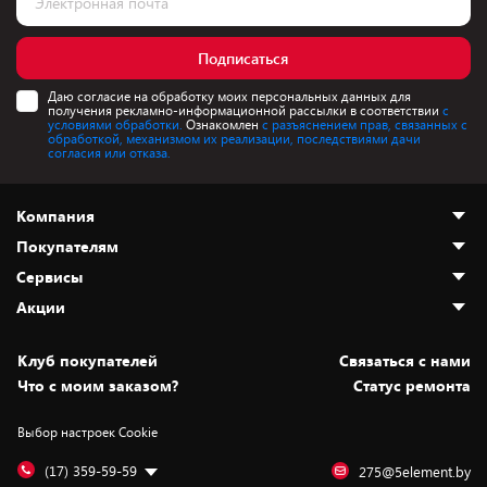
Подписаться
Даю согласие на обработку моих персональных данных для
получения рекламно-информационной рассылки в соответствии
с
условиями обработки.
Ознакомлен
с разъяснением прав, связанных с
обработкой, механизмом их реализации, последствиями дачи
согласия или отказа.
Компания
Покупателям
О нас
Сервисы
Адреса магазинов
Как сделать заказ
Акции
Новости
Оплата и доставка
Программа «Защита+»
Статьи и обзоры
Безналичный расчёт
Установка техники
Скидки и промокоды
Клуб покупателей
Cвязаться с нами
Вакансии
Обмен и возврат товара
Для игровых консолей
Белорусские товары
Что с моим заказом?
Статус ремонта
Контакты
Юридическая информация
Подписки на видеосервисы
Подарки
Выбор настроек Cookie
Дай пять добру!
Обработка персональных данных
Для мобильных устройств
Бонусы
Подарочные карты
Для компьютеров
Оплата частями
(17) 359-59-59
275@5element.by