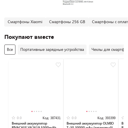
Смартфоны Xiaomi
Смартфоны 256 GB
Смартфоны с оплат
Покупают вместе
Все
Портативные зарядные устройства
Чехлы для смартфо
Код:
387431
Код:
393399
0.0
0.0
Внешний аккумулятор
Внешний аккумулятор OLMIO
Вне
RIVACASE VA2619 5000mAh
T-30 30000 мАч (титановый)
Riv