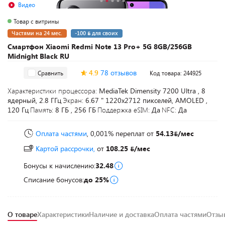
Видео
Товар с витрины
Частями на 24 мес.
-100
для своих
Смартфон Xiaomi Redmi Note 13 Pro+ 5G 8GB/256GB
Midnight Black RU
4.9
78 отзывов
Сравнить
Код товара: 244925
Характеристики процессора:
MediaTek Dimensity 7200 Ultra , 8
ядерный, 2.8 ГГц
Экран:
6.67 " 1220x2712 пикселей, AMOLED ,
120 Гц
Память:
8 ГБ , 256 ГБ
Поддержка eSIM:
Да
NFC:
Да
Оплата частями
, 0,001% переплат
от
54.13
/мес
Картой рассрочки,
от
108.25
/мес
Бонусы к начислению:
32.48
Списание бонусов:
до 25%
О товаре
Характеристики
Наличие и доставка
Оплата частями
Отз