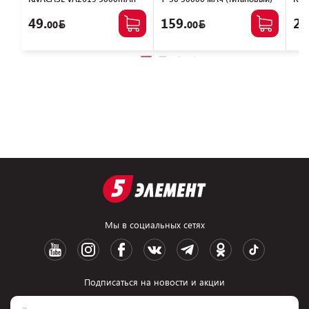
Magsafe 15W + PD20W
(че
(серебристый)
49.
159.
29
00
00
Мы в социальных сетях
Подписаться на новости и акции