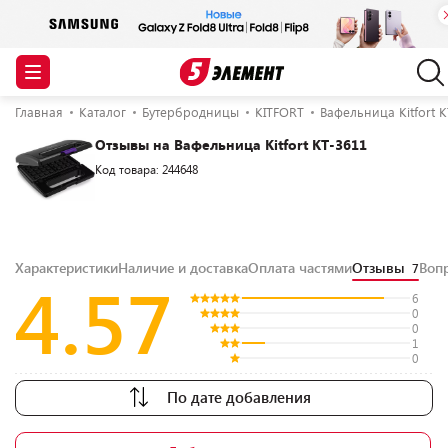
Главная
Каталог
Бутербродницы
KITFORT
Вафельница Kitfort 
Отзывы на Вафельница Kitfort KT-3611
Код товара: 244648
Характеристики
Наличие и доставка
Оплата частями
Отзывы
Воп
7
4.57
6
0
0
1
0
По дате добавления