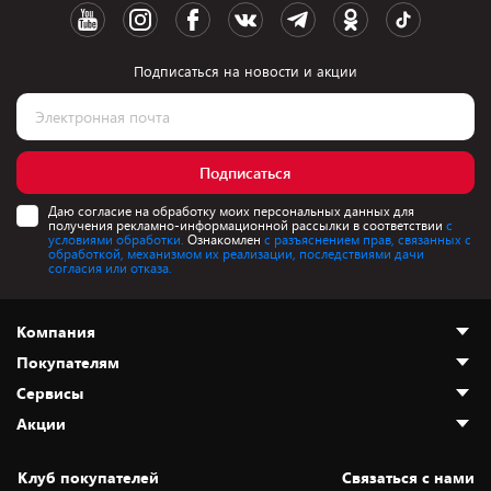
Подписаться на новости и акции
Подписаться
Даю согласие на обработку моих персональных данных для
получения рекламно-информационной рассылки в соответствии
с
условиями обработки.
Ознакомлен
с разъяснением прав, связанных с
обработкой, механизмом их реализации, последствиями дачи
согласия или отказа.
Компания
Покупателям
О нас
Сервисы
Адреса магазинов
Как сделать заказ
Акции
Новости
Оплата и доставка
Программа «Защита+»
Статьи и обзоры
Безналичный расчёт
Установка техники
Скидки и промокоды
Клуб покупателей
Cвязаться с нами