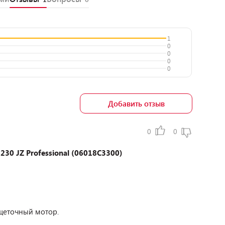
1
0
0
0
0
Добавить отзыв
0
0
30 JZ Professional (06018C3300)
щеточный мотор.