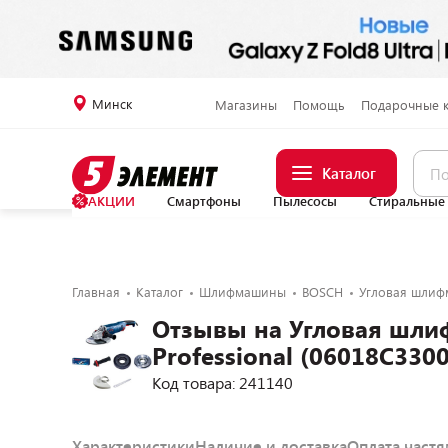
Минск
Магазины
Помощь
Подарочные 
Каталог
АКЦИИ
Смартфоны
Пылесосы
Стиральные
Главная
Каталог
Шлифмашины
BOSCH
Угловая шлифм
Отзывы на Угловая шли
Professional (06018C3300
Код товара: 241140
Характеристики
Наличие и доставка
Оплата част