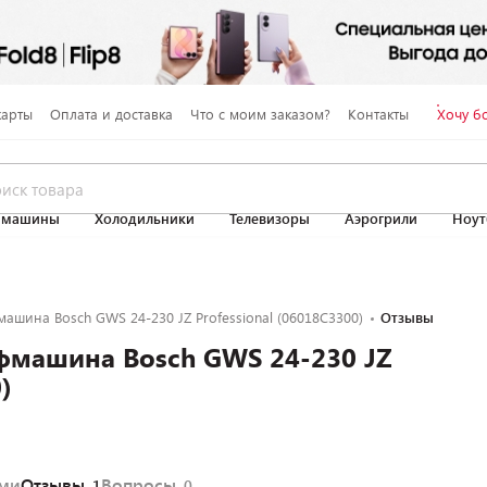
карты
Оплата и доставка
Что с моим заказом?
Контакты
Хочу б
 машины
Холодильники
Телевизоры
Аэрогрили
Ноут
ашина Bosch GWS 24-230 JZ Professional (06018C3300)
Отзывы
фмашина Bosch GWS 24-230 JZ
)
ями
Отзывы
Вопросы
1
0