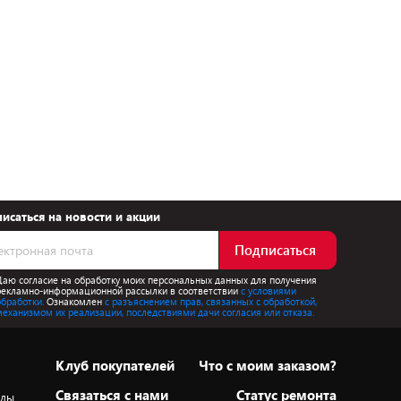
исаться на новости и акции
Подписаться
Даю согласие на обработку моих персональных данных для получения
рекламно-информационной рассылки в соответствии
с условиями
обработки.
Ознакомлен
с разъяснением прав, связанных с обработкой,
механизмом их реализации, последствиями дачи согласия или отказа.
Клуб покупателей
Что с моим заказом?
Cвязаться с нами
Статус ремонта
оды