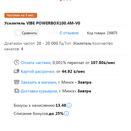
Частями на 5 мес.
Усилитель VIBE POWERBOX100.4M-V0
0.0
0 отзывов
Сравнить
Код товара: 236875
Диапазон частот:
20 - 20 000 Гц
Тип:
Усилитель
Количество
каналов:
4
Оплата частями
, 0,001% переплат
от
107.80
/мес
Картой рассрочки,
от
44.92
/мес
Заказать в магазин
, г. Минск
- Завтра
Доставка курьером
, г. Минск
- Завтра
Бонусы к начислению:
13.48
Списание бонусов:
до 25%