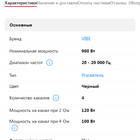
Характеристики
Наличие и доставка
Оплата частями
Отзывы
Воп
0
Основные
VIBE
Бренд
Номинальная мощность
960 Вт
Диапазон частот
20 - 20 000 Гц
Усилитель
Тип
Цвет
Черный
Количество каналов
4
Мощность на канал при 2 Ом
120 Вт
Мощность на канал при 4 Ом
100 Вт