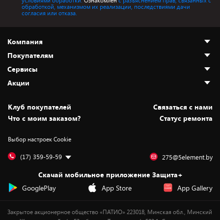
условиями обработки.
Ознакомлен
с разъяснением прав, связанных с
обработкой, механизмом их реализации, последствиями дачи
согласия или отказа.
Компания
Покупателям
О нас
Сервисы
Адреса магазинов
Как сделать заказ
Акции
Новости
Оплата и доставка
Программа «Защита+»
Статьи и обзоры
Безналичный расчёт
Установка техники
Скидки и промокоды
Клуб покупателей
Cвязаться с нами
Вакансии
Обмен и возврат товара
Для игровых консолей
Белорусские товары
Что с моим заказом?
Статус ремонта
Контакты
Юридическая информация
Подписки на видеосервисы
Подарки
Выбор настроек Cookie
Дай пять добру!
Обработка персональных данных
Для мобильных устройств
Бонусы
Подарочные карты
Для компьютеров
Оплата частями
(17) 359-59-59
275@5element.by
Утилизация старой техники
Новинки
Скачай мобильное приложение Защита+
Сервисные центры
Уценка
GooglePlay
App Store
App Gallery
Закрытое акционерное общество «ПАТИО» 223018, Минская обл., Минский