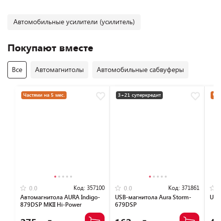
Автомобильные усилители (усилитель)
Покупают вместе
Все
Автомагнитолы
Автомобильные сабвуферы
Частями на 5 мес.
3+21 суперкредит
Час
Код:
357100
Код:
371861
0.0
0.0
Автомагнитола AURA Indigo-
USB-магнитола Aura Storm-
USB
879DSP MKII Hi-Power
679DSP