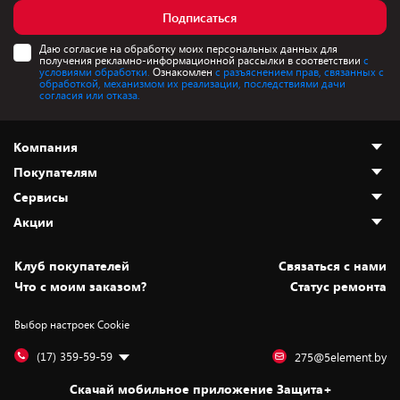
Подписаться
Даю согласие на обработку моих персональных данных для
получения рекламно-информационной рассылки в соответствии
с
условиями обработки.
Ознакомлен
с разъяснением прав, связанных с
обработкой, механизмом их реализации, последствиями дачи
согласия или отказа.
Компания
Покупателям
О нас
Сервисы
Адреса магазинов
Как сделать заказ
Акции
Новости
Оплата и доставка
Программа «Защита+»
Статьи и обзоры
Безналичный расчёт
Установка техники
Скидки и промокоды
Клуб покупателей
Cвязаться с нами
Вакансии
Обмен и возврат товара
Для игровых консолей
Белорусские товары
Что с моим заказом?
Статус ремонта
Контакты
Юридическая информация
Подписки на видеосервисы
Подарки
Выбор настроек Cookie
Дай пять добру!
Обработка персональных данных
Для мобильных устройств
Бонусы
Подарочные карты
Для компьютеров
Оплата частями
(17) 359-59-59
275@5element.by
Утилизация старой техники
Новинки
Скачай мобильное приложение Защита+