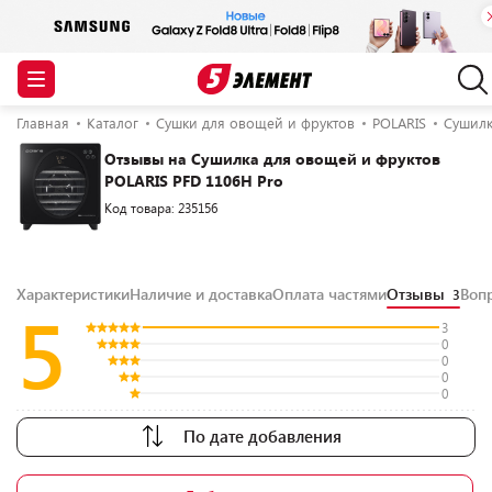
Главная
Каталог
Сушки для овощей и фруктов
POLARIS
Сушилк
Отзывы на Сушилка для овощей и фруктов
POLARIS PFD 1106H Pro
Код товара: 235156
Характеристики
Наличие и доставка
Оплата частями
Отзывы
Воп
3
5
3
0
0
0
0
По дате добавления