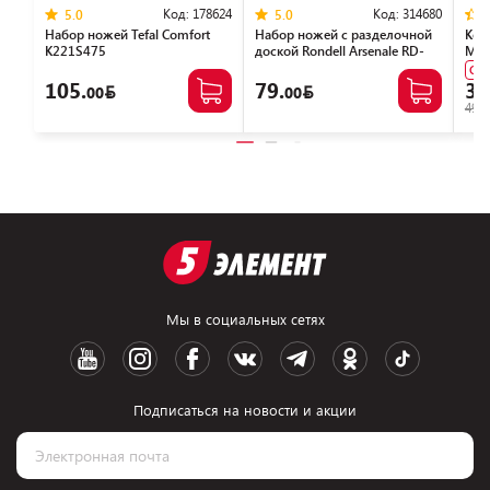
Код:
178624
Код:
314680
5.0
5.0
Набор ножей Tefal Сomfort
Набор ножей с разделочной
Кон
K221S475
доской Rondell Arsenale RD-
Mod
1892
Су
105.
79.
34
00
00
49.0
Мы в социальных сетях
Подписаться на новости и акции