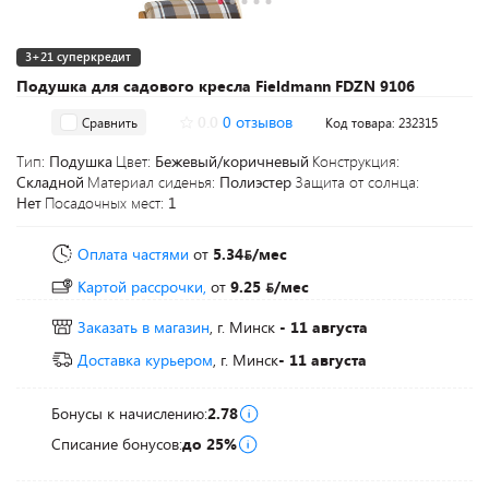
3+21 суперкредит
Подушка для садового кресла Fieldmann FDZN 9106
0.0
0 отзывов
Сравнить
Код товара: 232315
Тип:
Подушка
Цвет:
Бежевый/коричневый
Конструкция:
Складной
Материал сиденья:
Полиэстер
Защита от солнца:
Нет
Посадочных мест:
1
Оплата частями
от
5.34
/мес
Картой рассрочки,
от
9.25
/мес
Заказать в магазин
, г. Минск
- 11 августа
Доставка курьером
, г. Минск
- 11 августа
Бонусы к начислению:
2.78
Списание бонусов:
до 25%