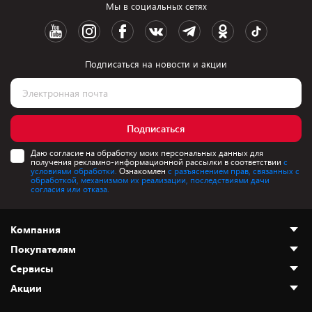
Мы в социальных сетях
Подписаться на новости и акции
Подписаться
Даю согласие на обработку моих персональных данных для
получения рекламно-информационной рассылки в соответствии
с
условиями обработки.
Ознакомлен
с разъяснением прав, связанных с
обработкой, механизмом их реализации, последствиями дачи
согласия или отказа.
Компания
Покупателям
О нас
Сервисы
Адреса магазинов
Как сделать заказ
Акции
Новости
Оплата и доставка
Программа «Защита+»