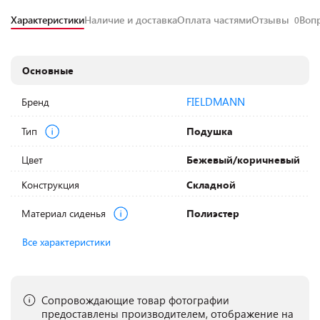
Характеристики
Наличие и доставка
Оплата частями
Отзывы
Воп
0
Основные
FIELDMANN
Бренд
Тип
Подушка
Цвет
Бежевый/коричневый
Конструкция
Складной
Материал сиденья
Полиэстер
Все характеристики
Сопровождающие товар фотографии
предоставлены производителем, отображение на