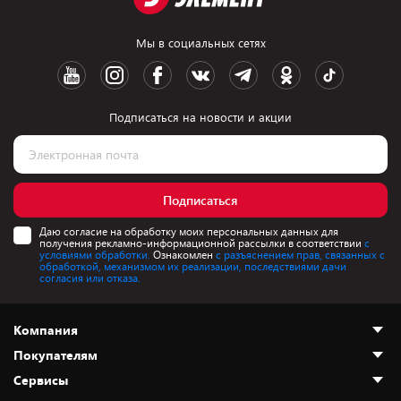
Мы в социальных сетях
Подписаться на новости и акции
Подписаться
Даю согласие на обработку моих персональных данных для
получения рекламно-информационной рассылки в соответствии
с
условиями обработки.
Ознакомлен
с разъяснением прав, связанных с
обработкой, механизмом их реализации, последствиями дачи
согласия или отказа.
Компания
Покупателям
О нас
Сервисы
Адреса магазинов
Как сделать заказ