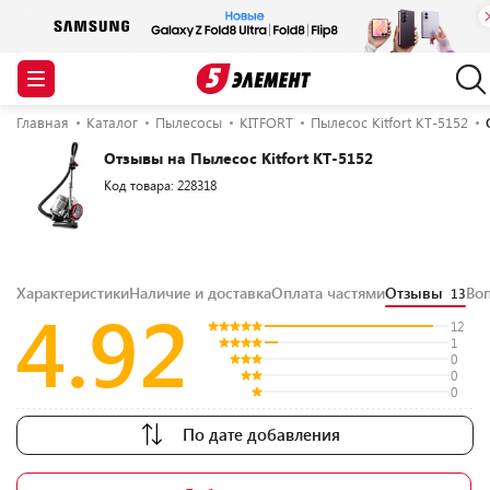
Главная
Каталог
Пылесосы
KITFORT
Пылесос Kitfort КТ-5152
Отзывы на Пылесос Kitfort КТ-5152
Код товара: 228318
Характеристики
Наличие и доставка
Оплата частями
Отзывы
Во
13
4.92
12
1
0
0
0
По дате добавления