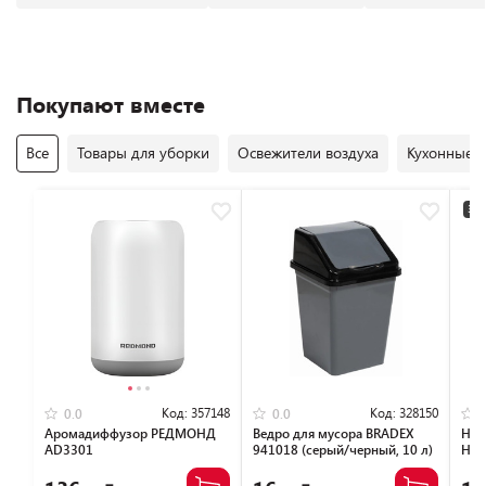
Покупают вместе
Все
Товары для уборки
Освежители воздуха
Кухонные 
3+2
Код:
357148
Код:
328150
0.0
0.0
Аромадиффузор РЕДМОНД
Ведро для мусора BRADEX
Наб
AD3301
941018 (серый/черный, 10 л)
Hom
(бе