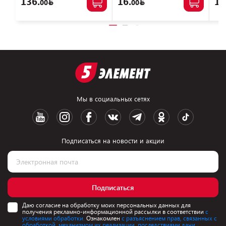
136.
16.
10
00
00
Мы в социальных сетях
Подписаться на новости и акции
Подписаться
Даю согласие на обработку моих персональных данных для
получения рекламно-информационной рассылки в соответствии
с
условиями обработки.
Ознакомлен
с разъяснением прав, связанных с
обработкой, механизмом их реализации, последствиями дачи