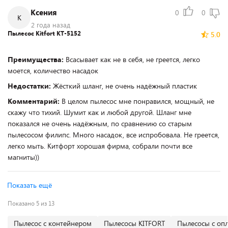
Ксения
0
0
К
2 года назад
Пылесос Kitfort КТ-5152
5.0
Преимущества:
Всасывает как не в себя, не греется, легко
моется, количество насадок
Недостатки:
Жёсткий шланг, не очень надёжный пластик
Комментарий:
В целом пылесос мне понравился, мощный, не
скажу что тихий. Шумит как и любой другой. Шланг мне
показался не очень надёжным, по сравнению со старым
пылесосом филипс. Много насадок, все испробовала. Не греется,
легко мыть. Китфорт хорошая фирма, собрали почти все
магниты))
Показать ещё
Показано 5 из 13
Пылесос с контейнером
Пылесосы KITFORT
Пылесосы с опл