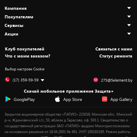
Компания
Покупателям
О нас
Сервисы
Адреса магазинов
Как сделать заказ
Акции
Новости
Оплата и доставка
Программа «Защита+»
Статьи и обзоры
Безналичный расчёт
Установка техники
Скидки и промокоды
Клуб покупателей
Cвязаться с нами
Вакансии
Обмен и возврат товара
Для игровых консолей
Белорусские товары
Что с моим заказом?
Статус ремонта
Контакты
Юридическая информация
Подписки на видеосервисы
Подарки
Выбор настроек Cookie
Дай пять добру!
Обработка персональных данных
Для мобильных устройств
Бонусы
Подарочные карты
Для компьютеров
Оплата частями
(17) 359-59-59
275@5element.by
Утилизация старой техники
Предзаказы
Скачай мобильное приложение Защита+
Сервисные центры
Новинки
GooglePlay
App Store
App Gallery
Уценка
Закрытое акционерное общество «ПАТИО» 223018, Минская обл., Минский
р-н, Ждановичский с/с, 53, вблизи д.Тарасово, оф. 503.1. Свидетельство о
государственной регистрации ЗАО «ПАТИО» выдано Мингорисполкомом
на основании решения от 18.04.2001 № 491. УНП 100183195. Режим работы