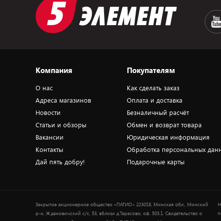
Компания
Покупателям
О нас
Как сделать заказ
Адреса магазинов
Оплата и доставка
Новости
Безналичный расчёт
Статьи и обзоры
Обмен и возврат товара
Вакансии
Юридическая информация
Контакты
Обработка персональных дан
Дай пять добру!
Подарочные карты
Закрытое акционерное общество «ПАТИО» 223018, Минская обл., Минский
Н
р-н, Ждановичский с/с, 53, вблизи д.Тарасово, оф. 503.1. Свидетельство о
п