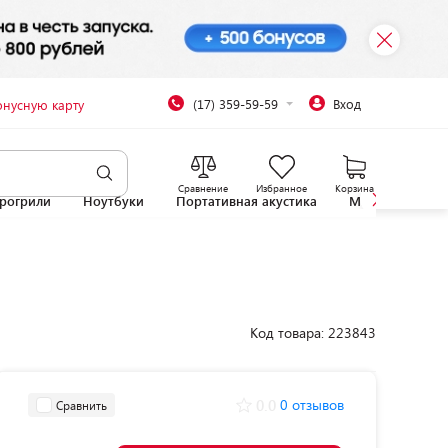
(17) 359-59-59
Вход
онусную карту
Сравнение
Избранное
Корзина
рогрили
Ноутбуки
Портативная акустика
Микроволновы
Код товара: 223843
0.0
0 отзывов
Сравнить