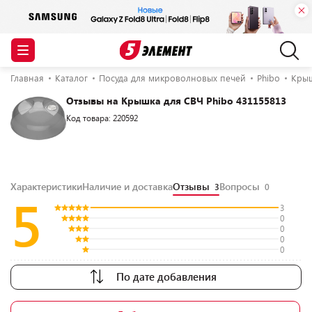
Главная
Каталог
Посуда для микроволновых печей
Phibo
Крыш
Отзывы на Крышка для СВЧ Phibo 431155813
Код товара: 220592
Характеристики
Наличие и доставка
Отзывы
Вопросы
3
0
5
3
0
0
0
0
По дате добавления