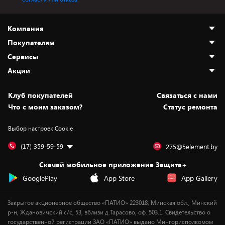
Компания
Покупателям
О нас
Сервисы
Адреса магазинов
Как сделать заказ
Акции
Новости
Оплата и доставка
Программа «Защита+»
Статьи и обзоры
Безналичный расчёт
Установка техники
Скидки и промокоды
Клуб покупателей
Cвязаться с нами
Вакансии
Обмен и возврат товара
Для игровых консолей
Белорусские товары
Что с моим заказом?
Статус ремонта
Контакты
Юридическая информация
Подписки на видеосервисы
Подарки
Выбор настроек Cookie
Дай пять добру!
Обработка персональных данных
Для мобильных устройств
Бонусы
Подарочные карты
Для компьютеров
Оплата частями
(17) 359-59-59
275@5element.by
Утилизация старой техники
Предзаказы
Скачай мобильное приложение Защита+
Сервисные центры
Новинки
GooglePlay
App Store
App Gallery
Уценка
Закрытое акционерное общество «ПАТИО» 223018, Минская обл., Минский
р-н, Ждановичский с/с, 53, вблизи д.Тарасово, оф. 503.1. Свидетельство о
государственной регистрации ЗАО «ПАТИО» выдано Мингорисполкомом