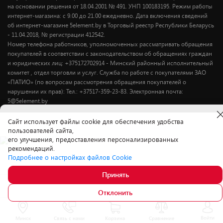
на основании решения от 18.04.2001 № 491. УНП 100183195. Режим работы
интернет-магазина: с 9.00 до 21.00 ежедневно. Дата включения сведений
об интернет-магазине 5element.by в Торговый реестр Республики Беларусь
- 11.04.2018, № регистрации 412542.
Номер телефона работников, уполномоченных рассматривать обращения
покупателей в соответствии с законодательством об обращениях граждан
и юридических лиц: +375172702914 - Минский районный исполнительный
комитет , отдел торговли и услуг. Служба по работе с покупателями ЗАО
«ПАТИО» (по вопросам рассмотрения обращения покупателей о
нарушении их прав): Тел.: +37517-359-23-83. Электронная почта:
5@5element.by
Cайт использует файлы cookie для обеспечения удобства
пользователей сайта,
его улучшения, предоставления персонализированных
рекомендаций.
Подробнее о настройках файлов Cookie
Принять
157.
00
Купить в магазине
Отклонить
Войти
Минск
Связь с нами
Корзина
Сравнение