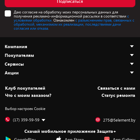
Подписаться
Даю согласие на обработку моих персональных данных для
получения рекламно-информационной рассылки в соответствии
с
условиями обработки.
Ознакомлен
с разъяснением прав, связанных с
обработкой, механизмом их реализации, последствиями дачи
согласия или отказа.
Компания
Покупателям
О нас
Сервисы
Адреса магазинов
Как сделать заказ
Акции
Новости
Оплата и доставка
Программа «Защита+»
Статьи и обзоры
Безналичный расчёт
Установка техники
Скидки и промокоды
Клуб покупателей
Cвязаться с нами
Вакансии
Обмен и возврат товара
Для игровых консолей
Белорусские товары
Что с моим заказом?
Статус ремонта
Контакты
Юридическая информация
Подписки на видеосервисы
Подарки
Выбор настроек Cookie
Дай пять добру!
Обработка персональных данных
Для мобильных устройств
Бонусы
Подарочные карты
Для компьютеров
Оплата частями
(17) 359-59-59
275@5element.by
Утилизация старой техники
Предзаказы
Скачай мобильное приложение Защита+
Сервисные центры
Новинки
GooglePlay
App Store
App Gallery