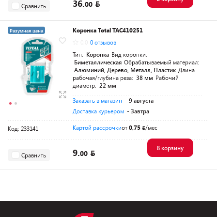
36.
00
Сравнить
Коронка Total TAC410251
Разумная цена
0.0
0 отзывов
Тип:
Коронка
Вид коронки:
Биметаллическая
Обрабатываемый материал:
Алюминий, Дерево, Металл, Пластик
Длина
рабочая/глубина реза:
38 мм
Рабочий
диаметр:
22 мм
Заказать в магазин
- 9 августа
Доставка курьером
- Завтра
Картой рассрочки
от
0,75
/мес
Код: 233141
В корзину
9.
00
Сравнить