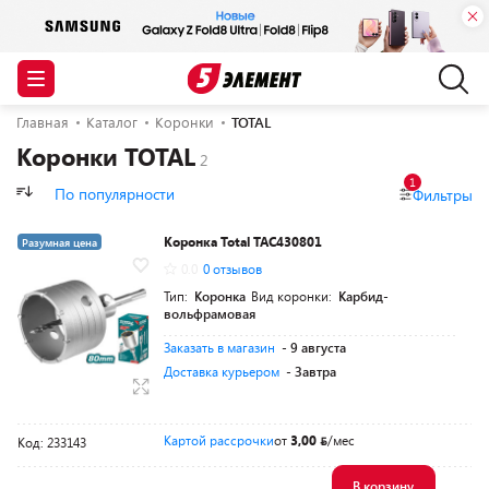
Главная
Каталог
Коронки
TOTAL
Коронки TOTAL
1
По популярности
Фильтры
Коронка Total TAC430801
Разумная цена
0.0
0 отзывов
Тип:
Коронка
Вид коронки:
Карбид-
вольфрамовая
Заказать в магазин
- 9 августа
Доставка курьером
- Завтра
Картой рассрочки
от
3,00
/мес
Код: 233143
В корзину