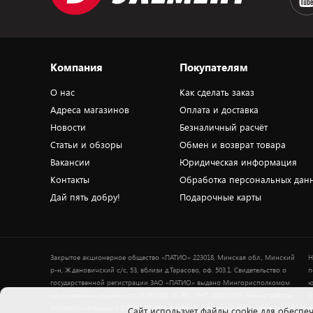
Компания
Покупателям
О нас
Как сделать заказ
Адреса магазинов
Оплата и доставка
Новости
Безналичный расчёт
Статьи и обзоры
Обмен и возврат товара
Вакансии
Юридическая информация
Контакты
Обработка персональных дан
Дай пять добру!
Подарочные карты
Закрытое акционерное общество «ПАТИО» 223018, Минская обл., Минский
Н
р-н, Ждановичский с/с, 53, вблизи д.Тарасово, оф. 503.1. Свидетельство о
п
государственной регистрации ЗАО «ПАТИО» выдано Мингорисполкомом
ю
на основании решения от 18.04.2001 № 491. УНП 100183195. Режим работы
о
интернет-магазина: с 9.00 до 21.00 ежедневно. Дата включения сведений об
в
Cайт использует файлы cookie для обеспеч