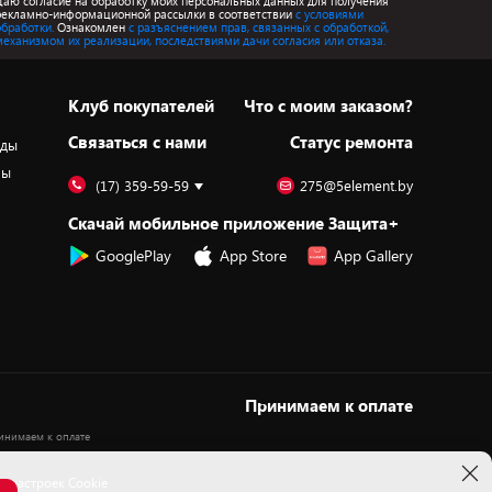
Даю согласие на обработку моих персональных данных для получения
рекламно-информационной рассылки в соответствии
с условиями
обработки.
Ознакомлен
с разъяснением прав, связанных с обработкой,
механизмом их реализации, последствиями дачи согласия или отказа.
Клуб покупателей
Что с моим заказом?
Cвязаться с нами
Статус ремонта
оды
ры
(17) 359-59-59
275@5element.by
Скачай мобильное приложение Защита+
GooglePlay
App Store
App Gallery
Принимаем к оплате
 настроек Cookie