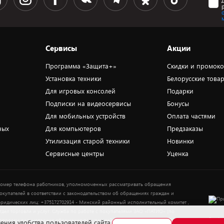
Сервисы
Акции
Программа «Защита+»
Скидки и промок
Установка техники
Белорусские това
Для игровых консолей
Подарки
Подписки на видеосервисы
Бонусы
Для мобильных устройств
Оплата частями
ных
Для компьютеров
Предзаказы
Утилизация старой техники
Новинки
Сервисные центры
Уценка
омер телефона работников, уполномоченных рассматривать обращения
окупателей в соответствии с законодательством об обращениях граждан и
ридических лиц: +375172702914 - Минский районный исполнительный комитет ,
тдел торговли и услуг. Служба по работе с покупателями ЗАО «ПАТИО» (по
Выбор
опросам рассмотрения обращения покупателей о нарушении их прав): Тел.:
ения удобства пользователей сайта,