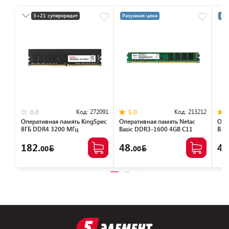
3+21 суперкредит
Разумная цена
Раз
Разумная цена
Код:
272091
Код:
213212
0.0
5.0
Оперативная память KingSpec
Оперативная память Netac
Опе
8ГБ DDR4 3200 МГц
Basic DDR3-1600 4GB C11
Bas
KS3200D4P13508G
NTBSD3P16SP-04
NTB
182.
48.
46
00
00