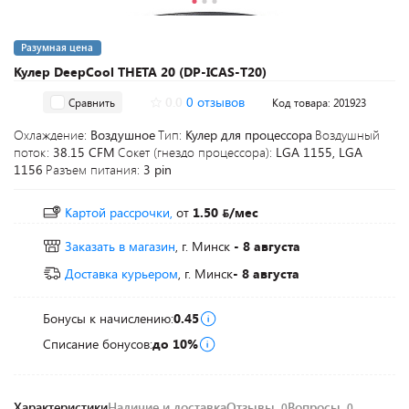
Разумная цена
Кулер DeepCool THETA 20 (DP-ICAS-T20)
0.0
0 отзывов
Сравнить
Код товара: 201923
Охлаждение:
Воздушное
Тип:
Кулер для процессора
Воздушный
поток:
38.15 CFM
Сокет (гнездо процессора):
LGA 1155, LGA
1156
Разъем питания:
3 pin
Картой рассрочки,
от
1.50
/мес
Заказать в магазин
, г. Минск
- 8 августа
Доставка курьером
, г. Минск
- 8 августа
Бонусы к начислению:
0.45
Списание бонусов:
до 10%
Характеристики
Наличие и доставка
Отзывы
Вопросы
0
0