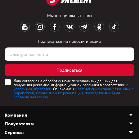
Мы в социальных сетях
Подписаться на новости и акции
Подписаться
Даю согласие на обработку моих персональных данных для
получения рекламно-информационной рассылки в соответствии
с
условиями обработки.
Ознакомлен
с разъяснением прав, связанных с
обработкой, механизмом их реализации, последствиями дачи
согласия или отказа.
Компания
Покупателям
О нас
Сервисы
Адреса магазинов
Как сделать заказ