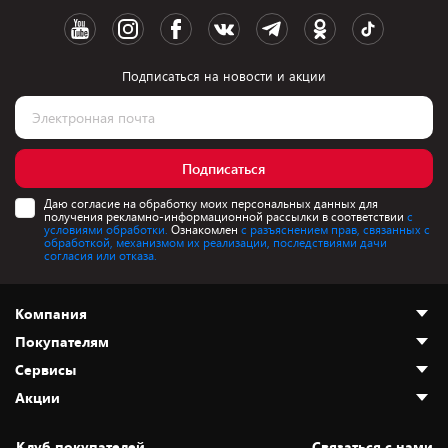
Подписаться на новости и акции
Подписаться
Даю согласие на обработку моих персональных данных для
получения рекламно-информационной рассылки в соответствии
с
условиями обработки.
Ознакомлен
с разъяснением прав, связанных с
обработкой, механизмом их реализации, последствиями дачи
согласия или отказа.
Компания
Покупателям
О нас
Сервисы
Адреса магазинов
Как сделать заказ
Акции
Новости
Оплата и доставка
Программа «Защита+»
Статьи и обзоры
Безналичный расчёт
Установка техники
Скидки и промокоды
Клуб покупателей
Cвязаться с нами