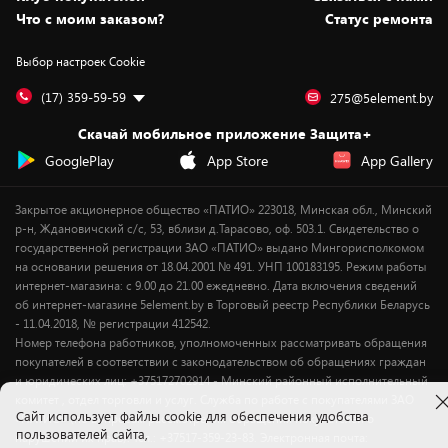
Вакансии
Обмен и возврат товара
Для игровых консолей
Белорусские товары
Что с моим заказом?
Статус ремонта
Контакты
Юридическая информация
Подписки на видеосервисы
Подарки
Выбор настроек Cookie
Дай пять добру!
Обработка персональных данных
Для мобильных устройств
Бонусы
Подарочные карты
Для компьютеров
Оплата частями
(17) 359-59-59
275@5element.by
Утилизация старой техники
Предзаказы
Скачай мобильное приложение Защита+
Сервисные центры
Новинки
GooglePlay
App Store
App Gallery
Уценка
Закрытое акционерное общество «ПАТИО» 223018, Минская обл., Минский
р-н, Ждановичский с/с, 53, вблизи д.Тарасово, оф. 503.1. Свидетельство о
государственной регистрации ЗАО «ПАТИО» выдано Мингорисполкомом
на основании решения от 18.04.2001 № 491. УНП 100183195. Режим работы
интернет-магазина: с 9.00 до 21.00 ежедневно. Дата включения сведений
об интернет-магазине 5element.by в Торговый реестр Республики Беларусь
- 11.04.2018, № регистрации 412542.
Номер телефона работников, уполномоченных рассматривать обращения
покупателей в соответствии с законодательством об обращениях граждан
и юридических лиц: +375172702914 - Минский районный исполнительный
комитет , отдел торговли и услуг. Служба по работе с покупателями ЗАО
Cайт использует файлы cookie для обеспечения удобства
«ПАТИО» (по вопросам рассмотрения обращения покупателей о
пользователей сайта,
нарушении их прав): Тел.: +37517-359-23-83. Электронная почта: