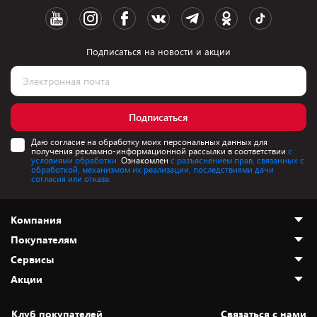
Подписаться на новости и акции
Подписаться
Даю согласие на обработку моих персональных данных для
получения рекламно-информационной рассылки в соответствии
с
условиями обработки.
Ознакомлен
с разъяснением прав, связанных с
обработкой, механизмом их реализации, последствиями дачи
согласия или отказа.
Компания
Покупателям
О нас
Сервисы
Адреса магазинов
Как сделать заказ
Акции
Новости
Оплата и доставка
Программа «Защита+»
Статьи и обзоры
Безналичный расчёт
Установка техники
Скидки и промокоды
Клуб покупателей
Cвязаться с нами