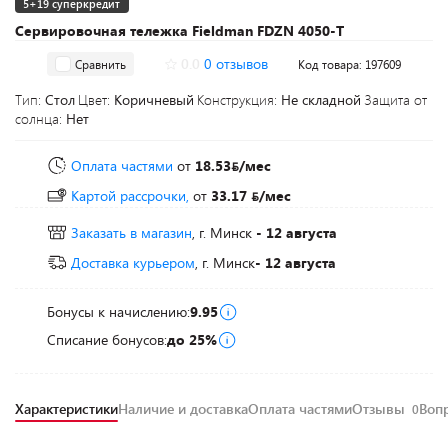
5+19 суперкредит
Сервировочная тележка Fieldman FDZN 4050-T
0.0
0 отзывов
Сравнить
Код товара: 197609
Тип:
Стол
Цвет:
Коричневый
Конструкция:
Не складной
Защита от
солнца:
Нет
Оплата частями
от
18.53
/мес
Картой рассрочки,
от
33.17
/мес
Заказать в магазин
, г. Минск
- 12 августа
Доставка курьером
, г. Минск
- 12 августа
Бонусы к начислению:
9.95
Списание бонусов:
до 25%
Характеристики
Наличие и доставка
Оплата частями
Отзывы
Воп
0