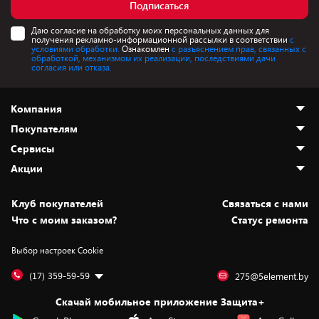
Подписаться
Даю согласие на обработку моих персональных данных для
получения рекламно-информационной рассылки в соответствии
с
условиями обработки.
Ознакомлен
с разъяснением прав, связанных с
обработкой, механизмом их реализации, последствиями дачи
согласия или отказа.
Компания
Покупателям
О нас
Сервисы
Адреса магазинов
Как сделать заказ
Акции
Новости
Оплата и доставка
Программа «Защита+»
Статьи и обзоры
Безналичный расчёт
Установка техники
Скидки и промокоды
Клуб покупателей
Cвязаться с нами
Вакансии
Обмен и возврат товара
Для игровых консолей
Белорусские товары
Что с моим заказом?
Статус ремонта
Контакты
Юридическая информация
Подписки на видеосервисы
Подарки
Выбор настроек Cookie
Дай пять добру!
Обработка персональных данных
Для мобильных устройств
Бонусы
Подарочные карты
Для компьютеров
Оплата частями
(17) 359-59-59
275@5element.by
Утилизация старой техники
Новинки
Скачай мобильное приложение Защита+
Сервисные центры
Уценка