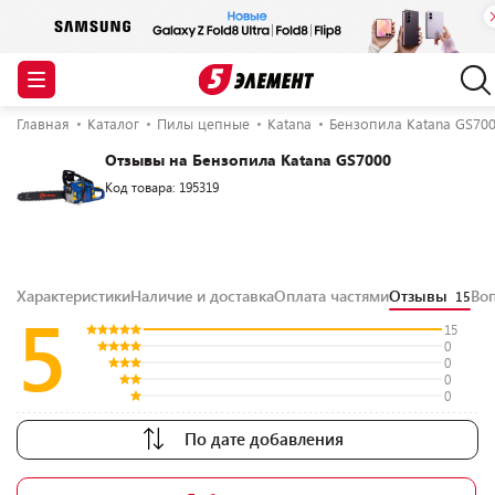
Главная
Каталог
Пилы цепные
Katana
Бензопила Katana GS70
Отзывы на Бензопила Katana GS7000
Код товара: 195319
Характеристики
Наличие и доставка
Оплата частями
Отзывы
Во
15
5
15
0
0
0
0
По дате добавления