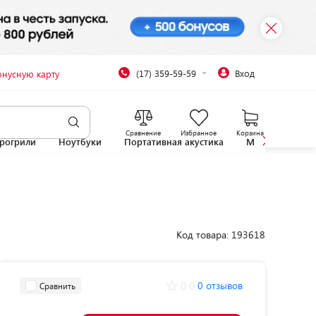
(17) 359-59-59
Вход
онусную карту
Сравнение
Избранное
Корзина
рогрили
Ноутбуки
Портативная акустика
Микроволновы
Код товара: 193618
0.0
0 отзывов
Сравнить