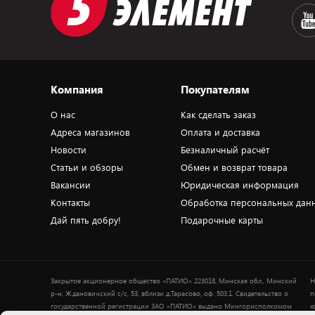
Компания
Покупателям
О нас
Как сделать заказ
Адреса магазинов
Оплата и доставка
Новости
Безналичный расчёт
Статьи и обзоры
Обмен и возврат товара
Вакансии
Юридическая информация
Контакты
Обработка персональных дан
Дай пять добру!
Подарочные карты
Закрытое акционерное общество «ПАТИО» 223018, Минская обл., Минский
Н
р-н, Ждановичский с/с, 53, вблизи д.Тарасово, оф. 503.1. Свидетельство о
п
государственной регистрации ЗАО «ПАТИО» выдано Мингорисполкомом
ю