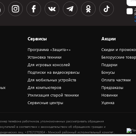
Сервисы
Акции
Программа «Защита+»
Скидки и промок
Установка техники
Белорусские това
Для игровых консолей
Подарки
Подписки на видеосервисы
Бонусы
Для мобильных устройств
Оплата частями
ных
Для компьютеров
Предзаказы
Утилизация старой техники
Новинки
Сервисные центры
Уценка
омер телефона работников, уполномоченных рассматривать обращения
окупателей в соответствии с законодательством об обращениях граждан и
ридических лиц: +375172702914 - Минский районный исполнительный комитет ,