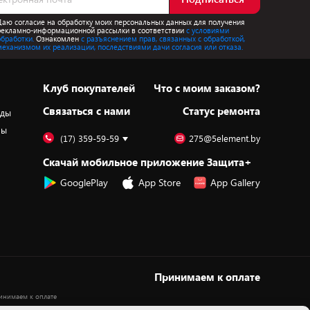
Даю согласие на обработку моих персональных данных для получения
рекламно-информационной рассылки в соответствии
с условиями
обработки.
Ознакомлен
с разъяснением прав, связанных с обработкой,
механизмом их реализации, последствиями дачи согласия или отказа.
Клуб покупателей
Что с моим заказом?
Cвязаться с нами
Статус ремонта
оды
ры
(17) 359-59-59
275@5element.by
Скачай мобильное приложение Защита+
GooglePlay
App Store
App Gallery
Принимаем к оплате