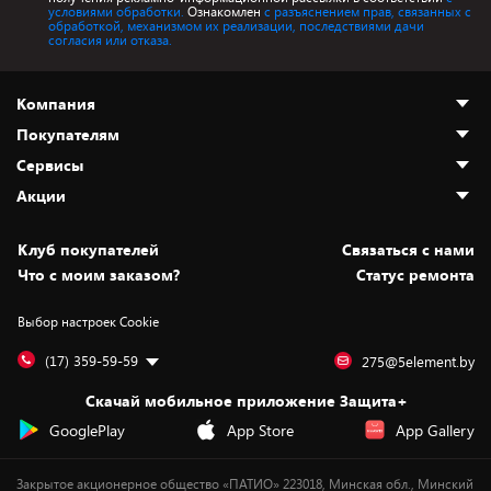
условиями обработки.
Ознакомлен
с разъяснением прав, связанных с
обработкой, механизмом их реализации, последствиями дачи
согласия или отказа.
Компания
Покупателям
О нас
Сервисы
Адреса магазинов
Как сделать заказ
Акции
Новости
Оплата и доставка
Программа «Защита+»
Статьи и обзоры
Безналичный расчёт
Установка техники
Скидки и промокоды
Клуб покупателей
Cвязаться с нами
Вакансии
Обмен и возврат товара
Для игровых консолей
Белорусские товары
Что с моим заказом?
Статус ремонта
Контакты
Юридическая информация
Подписки на видеосервисы
Подарки
Выбор настроек Cookie
Дай пять добру!
Обработка персональных данных
Для мобильных устройств
Бонусы
Подарочные карты
Для компьютеров
Оплата частями
(17) 359-59-59
275@5element.by
Утилизация старой техники
Предзаказы
Скачай мобильное приложение Защита+
Сервисные центры
Новинки
GooglePlay
App Store
App Gallery
Уценка
Закрытое акционерное общество «ПАТИО» 223018, Минская обл., Минский