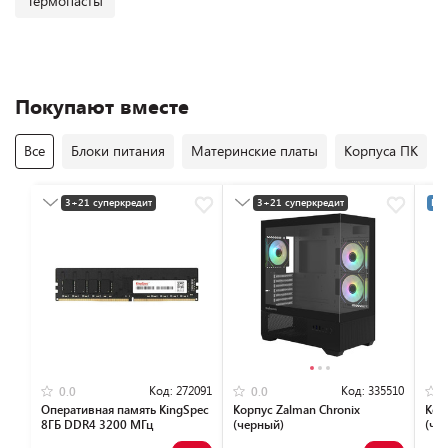
Термопасты
Покупают вместе
Все
Блоки питания
Материнские платы
Корпуса ПК
3+21 суперкредит
3+21 суперкредит
Раз
Разумная цена
Разумная цена
Код:
272091
Код:
335510
0.0
0.0
Оперативная память KingSpec
Корпус Zalman Chronix
Кор
8ГБ DDR4 3200 МГц
(черный)
(че
KS3200D4P13508G