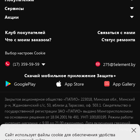
О нас
Сервисы
Адреса магазинов
Как сделать заказ
Акции
Новости
Оплата и доставка
Программа «Защита+»
Статьи и обзоры
Безналичный расчёт
Установка техники
Скидки и промокоды
Клуб покупателей
Cвязаться с нами
Вакансии
Обмен и возврат товара
Для игровых консолей
Белорусские товары
Что с моим заказом?
Статус ремонта
Контакты
Юридическая информация
Подписки на видеосервисы
Подарки
Выбор настроек Cookie
Дай пять добру!
Обработка персональных данных
Для мобильных устройств
Бонусы
Подарочные карты
Для компьютеров
Оплата частями
(17) 359-59-59
275@5element.by
Утилизация старой техники
Предзаказы
Скачай мобильное приложение Защита+
Сервисные центры
Новинки
GooglePlay
App Store
App Gallery
Уценка
Закрытое акционерное общество «ПАТИО» 223018, Минская обл., Минский
р-н, Ждановичский с/с, 53, вблизи д.Тарасово, оф. 503.1. Свидетельство о
государственной регистрации ЗАО «ПАТИО» выдано Мингорисполкомом
на основании решения от 18.04.2001 № 491. УНП 100183195. Режим работы
интернет-магазина: с 9.00 до 21.00 ежедневно. Дата включения сведений
об интернет-магазине 5element.by в Торговый реестр Республики Беларусь
Cайт использует файлы cookie для обеспечения удобства
- 11.04.2018, № регистрации 412542.