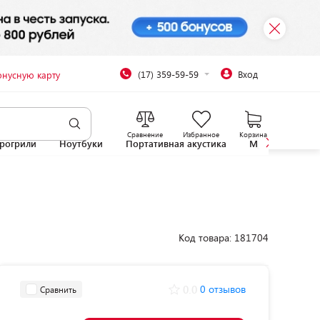
(17) 359-59-59
Вход
онусную карту
Сравнение
Избранное
Корзина
рогрили
Ноутбуки
Портативная акустика
Микроволновы
Код товара: 181704
0.0
0 отзывов
Сравнить