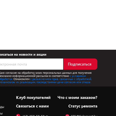
исаться на новости и акции
Подписаться
Даю согласие на обработку моих персональных данных для получения
рекламно-информационной рассылки в соответствии
с условиями
обработки.
Ознакомлен
с разъяснением прав, связанных с обработкой,
механизмом их реализации, последствиями дачи согласия или отказа.
Клуб покупателей
Что с моим заказом?
Cвязаться с нами
Статус ремонта
оды
ры