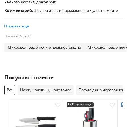
немного люфтит, дребезжит.
Комментарий:
За свои деньги нормально, но чудес не ждите.
Показать ещё
Показано 5 из 35
Микроволновые печи отдельностоящие
Микроволновые печи
Покупают вместе
Все
Ножи, ножницы, ножеточки
Посуда для микроволновы
3+21 суперкредит
Раз