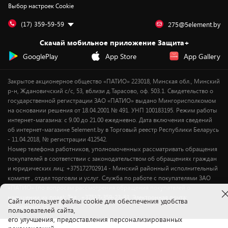
Выбор настроек Cookie
Дай пять добру!
Обработка персональных данных
Для мобильных устройств
Бонусы
Подарочные карты
Для компьютеров
Оплата частями
(17) 359-59-59
275@5element.by
Утилизация старой техники
Предзаказы
Скачай мобильное приложение Защита+
Сервисные центры
Новинки
GooglePlay
App Store
App Gallery
Уценка
Закрытое акционерное общество «ПАТИО» 223018, Минская обл., Минский
р-н, Ждановичский с/с, 53, вблизи д.Тарасово, оф. 503.1. Свидетельство о
государственной регистрации ЗАО «ПАТИО» выдано Мингорисполкомом
на основании решения от 18.04.2001 № 491. УНП 100183195. Режим работы
интернет-магазина: с 9.00 до 21.00 ежедневно. Дата включения сведений
об интернет-магазине 5element.by в Торговый реестр Республики Беларусь
- 11.04.2018, № регистрации 412542.
Номер телефона работников, уполномоченных рассматривать обращения
покупателей в соответствии с законодательством об обращениях граждан
и юридических лиц: +375172702914 - Минский районный исполнительный
комитет , отдел торговли и услуг. Служба по работе с покупателями ЗАО
«ПАТИО» (по вопросам рассмотрения обращения покупателей о
нарушении их прав): Тел.: +37517-359-23-83. Электронная почта:
Cайт использует файлы cookie для обеспечения удобства
5@5element.by
пользователей сайта,
его улучшения, предоставления персонализированных