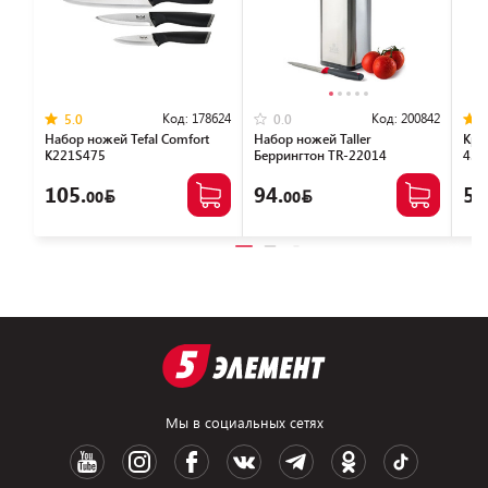
Код:
178624
Код:
200842
5.0
0.0
Набор ножей Tefal Сomfort
Набор ножей Taller
Кры
K221S475
Беррингтон TR-22014
431
105.
94.
5.
00
00
Мы в социальных сетях