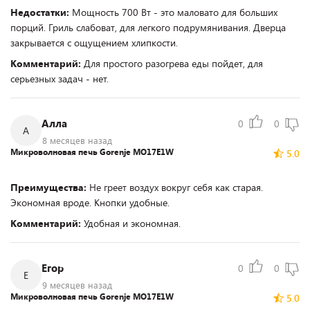
Недостатки:
Мощность 700 Вт - это маловато для больших
порций. Гриль слабоват, для легкого подрумянивания. Дверца
закрывается с ощущением хлипкости.
Комментарий:
Для простого разогрева еды пойдет, для
серьезных задач - нет.
Алла
0
0
А
8 месяцев назад
Микроволновая печь Gorenje MO17E1W
5.0
Преимущества:
Не греет воздух вокруг себя как старая.
Экономная вроде. Кнопки удобные.
Комментарий:
Удобная и экономная.
Егор
0
0
Е
9 месяцев назад
Микроволновая печь Gorenje MO17E1W
5.0