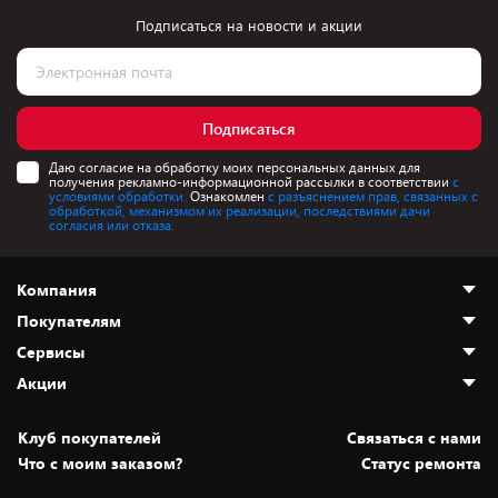
Подписаться на новости и акции
Подписаться
Даю согласие на обработку моих персональных данных для
получения рекламно-информационной рассылки в соответствии
с
условиями обработки.
Ознакомлен
с разъяснением прав, связанных с
обработкой, механизмом их реализации, последствиями дачи
согласия или отказа.
Компания
Покупателям
О нас
Сервисы
Адреса магазинов
Как сделать заказ
Акции
Новости
Оплата и доставка
Программа «Защита+»
Статьи и обзоры
Безналичный расчёт
Установка техники
Скидки и промокоды
Клуб покупателей
Cвязаться с нами
Вакансии
Обмен и возврат товара
Для игровых консолей
Белорусские товары
Что с моим заказом?
Статус ремонта
Контакты
Юридическая информация
Подписки на видеосервисы
Подарки