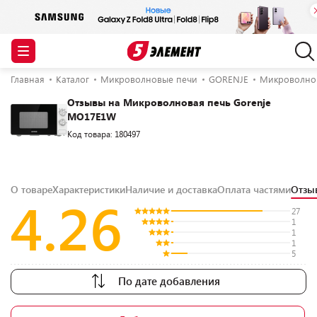
Главная
Каталог
Микроволновые печи
GORENJE
Микроволнов
Отзывы на Микроволновая печь Gorenje
MO17E1W
Код товара: 180497
О товаре
Характеристики
Наличие и доставка
Оплата частями
Отз
4.26
27
1
1
1
5
По дате добавления