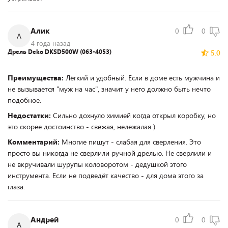
Алик
0
0
А
4 года назад
Дрель Deko DKSD500W (063-4053)
5.0
Преимущества:
Лёгкий и удобный. Если в доме есть мужчина и
не вызывается "муж на час", значит у него должно быть нечто
подобное.
Недостатки:
Сильно дохнуло химией когда открыл коробку, но
это скорее достоинство - свежая, нележалая )
Комментарий:
Многие пишут - слабая для сверления. Это
просто вы никогда не сверлили ручной дрелью. Не сверлили и
не вкручивали шурупы коловоротом - дедушкой этого
инструмента. Если не подведёт качество - для дома этого за
глаза.
Андрей
0
0
А