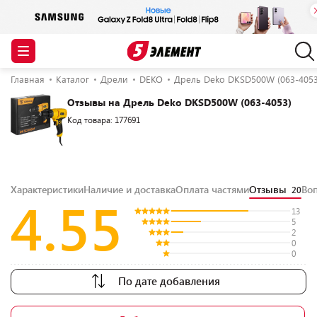
Главная
Каталог
Дрели
DEKO
Дрель Deko DKSD500W (063-4053
Отзывы на Дрель Deko DKSD500W (063-4053)
Код товара: 177691
Характеристики
Наличие и доставка
Оплата частями
Отзывы
Во
20
4.55
13
5
2
0
0
По дате добавления