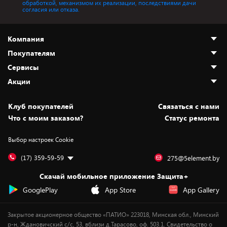
обработкой, механизмом их реализации, последствиями дачи
согласия или отказа.
Компания
Покупателям
О нас
Сервисы
Адреса магазинов
Как сделать заказ
Акции
Новости
Оплата и доставка
Программа «Защита+»
Статьи и обзоры
Безналичный расчёт
Установка техники
Скидки и промокоды
Клуб покупателей
Cвязаться с нами
Вакансии
Обмен и возврат товара
Для игровых консолей
Белорусские товары
Что с моим заказом?
Статус ремонта
Контакты
Юридическая информация
Подписки на видеосервисы
Подарки
Выбор настроек Cookie
Дай пять добру!
Обработка персональных данных
Для мобильных устройств
Бонусы
Подарочные карты
Для компьютеров
Оплата частями
(17) 359-59-59
275@5element.by
Утилизация старой техники
Новинки
Скачай мобильное приложение Защита+
Сервисные центры
Уценка
GooglePlay
App Store
App Gallery
Закрытое акционерное общество «ПАТИО» 223018, Минская обл., Минский
р-н, Ждановичский с/с, 53, вблизи д.Тарасово, оф. 503.1. Свидетельство о