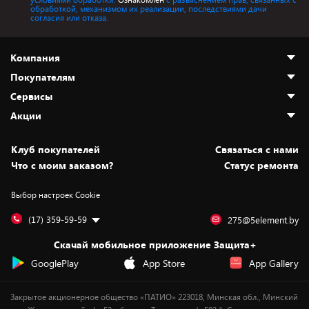
обработкой, механизмом их реализации, последствиями дачи
согласия или отказа.
Компания
Покупателям
О нас
Сервисы
Адреса магазинов
Как сделать заказ
Акции
Новости
Оплата и доставка
Программа «Защита+»
Статьи и обзоры
Безналичный расчёт
Установка техники
Скидки и промокоды
Клуб покупателей
Cвязаться с нами
Вакансии
Обмен и возврат товара
Для игровых консолей
Белорусские товары
Что с моим заказом?
Статус ремонта
Контакты
Юридическая информация
Подписки на видеосервисы
Подарки
Выбор настроек Cookie
Дай пять добру!
Обработка персональных данных
Для мобильных устройств
Бонусы
Подарочные карты
Для компьютеров
Оплата частями
(17) 359-59-59
275@5element.by
Утилизация старой техники
Предзаказы
Скачай мобильное приложение Защита+
Сервисные центры
Новинки
GooglePlay
App Store
App Gallery
Уценка
Закрытое акционерное общество «ПАТИО» 223018, Минская обл., Минский