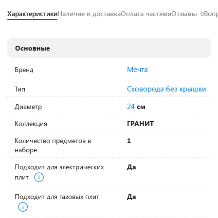
Характеристики
Наличие и доставка
Оплата частями
Отзывы
Воп
0
Основные
Мечта
Бренд
Сковорода без крышки
Тип
24
Диаметр
см
Коллекция
ГРАНИТ
Количество предметов в
1
наборе
Подходит для электрических
Да
плит
Подходит для газовых плит
Да