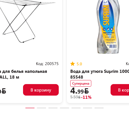
Код:
200575
К
5.0
 для белья напольная
Вода для утюга Suprim 100
LL, 18 м
85548
Суперцена
4.
В корзину
В ко
0
99
5.59
-11%