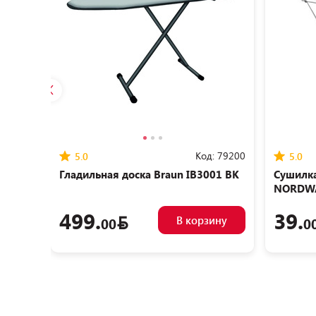
Код:
79200
5.0
5.0
Гладильная доска Braun IB3001 BK
Сушилка
NORDWA
499.
39.
В корзину
00
0