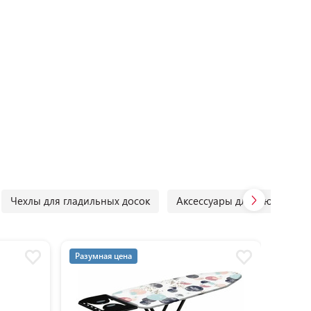
Чехлы для гладильных досок
Аксессуары для утюгов и п
Разумная цена