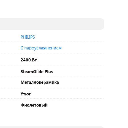
PHILIPS
С пароувлажнением
2400 Вт
SteamGlide Plus
Металлокерамика
Утюг
Фиолетовый