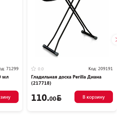
од:
71299
Код:
209191
0.0
0.0
0 мл
Гладильная доска Perilla Диана
Глади
(217718)
(геом
110.
12
рзину
В корзину
00