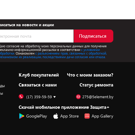
исаться на новости и акции
Подписаться
Даю согласие на обработку моих персональных данных для получения
рекламно-информационной рассылки в соответствии
с условиями
обработки.
Ознакомлен
с разъяснением прав, связанных с обработкой,
механизмом их реализации, последствиями дачи согласия или отказа.
Клуб покупателей
Что с моим заказом?
Cвязаться с нами
Статус ремонта
оды
ры
(17) 359-59-59
275@5element.by
Скачай мобильное приложение Защита+
GooglePlay
App Store
App Gallery