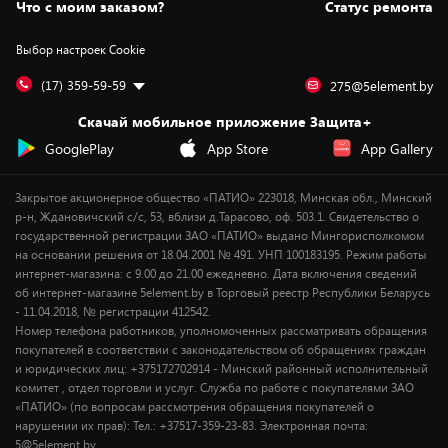
Вакансии
Обмен и возврат товара
Для игровых консолей
Белорусские товары
Что с моим заказом?
Статус ремонта
Контакты
Юридическая информация
Подписки на видеосервисы
Подарки
Выбор настроек Cookie
Дай пять добру!
Обработка персональных данных
Для мобильных устройств
Бонусы
Подарочные карты
Для компьютеров
Оплата частями
(17) 359-59-59
275@5element.by
Утилизация старой техники
Новинки
Скачай мобильное приложение Защита+
Сервисные центры
Уценка
GooglePlay
App Store
App Gallery
Закрытое акционерное общество «ПАТИО» 223018, Минская обл., Минский
р-н, Ждановичский с/с, 53, вблизи д.Тарасово, оф. 503.1. Свидетельство о
государственной регистрации ЗАО «ПАТИО» выдано Мингорисполкомом
на основании решения от 18.04.2001 № 491. УНП 100183195. Режим работы
интернет-магазина: с 9.00 до 21.00 ежедневно. Дата включения сведений
об интернет-магазине 5element.by в Торговый реестр Республики Беларусь
- 11.04.2018, № регистрации 412542.
Номер телефона работников, уполномоченных рассматривать обращения
покупателей в соответствии с законодательством об обращениях граждан
и юридических лиц: +375172702914 - Минский районный исполнительный
комитет , отдел торговли и услуг. Служба по работе с покупателями ЗАО
«ПАТИО» (по вопросам рассмотрения обращения покупателей о
нарушении их прав): Тел.: +37517-359-23-83. Электронная почта:
5@5element.by