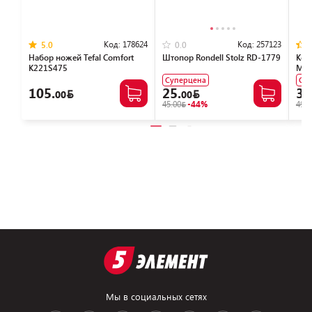
Код:
178624
Код:
257123
5.0
0.0
Набор ножей Tefal Сomfort
Штопор Rondell Stolz RD-1779
Кон
K221S475
Mod
Суперцена
Су
105.
25.
34
00
00
45.00
-44%
49.0
Мы в социальных сетях