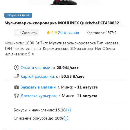
Разумная цена
Мультиварка-скороварка MOULINEX Quickchef CE430832
4.9
20 отзывов
Сравнить
Код товара: 159749
Мощность:
1000 Вт
Тип:
Мультиварка-скороварка
Тип нагрева:
ТЭН
Покрытие чаши:
Керамическое
3D-разогрев:
Нет
Объем
мультиварки:
5 л
Оплата частями
от
28.94
/мес
Картой рассрочки,
от
50.58
/мес
Заказать в магазин
, г. Минск
- 11 августа
Доставка курьером
, г. Минск
- 11 августа
Бонусы к начислению:
15.18
Списание бонусов:
до 10%