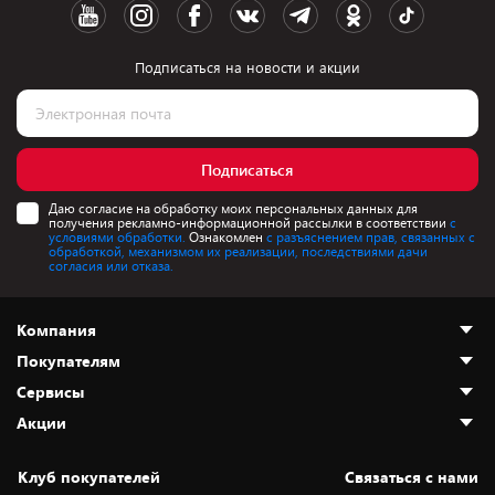
Подписаться на новости и акции
Подписаться
Даю согласие на обработку моих персональных данных для
получения рекламно-информационной рассылки в соответствии
с
условиями обработки.
Ознакомлен
с разъяснением прав, связанных с
обработкой, механизмом их реализации, последствиями дачи
согласия или отказа.
Компания
Покупателям
О нас
Сервисы
Адреса магазинов
Как сделать заказ
Акции
Новости
Оплата и доставка
Программа «Защита+»
Статьи и обзоры
Безналичный расчёт
Установка техники
Скидки и промокоды
Клуб покупателей
Cвязаться с нами