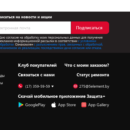
исаться на новости и акции
Подписаться
Даю согласие на обработку моих персональных данных для получения
рекламно-информационной рассылки в соответствии
с условиями
обработки.
Ознакомлен
с разъяснением прав, связанных с обработкой,
механизмом их реализации, последствиями дачи согласия или отказа.
Клуб покупателей
Что с моим заказом?
Cвязаться с нами
Статус ремонта
оды
ры
(17) 359-59-59
275@5element.by
Скачай мобильное приложение Защита+
GooglePlay
App Store
App Gallery