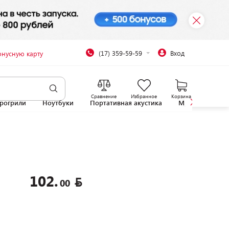
(17) 359-59-59
Вход
онусную карту
Сравнение
Избранное
Корзина
рогрили
Ноутбуки
Портативная акустика
Микроволновы
102.
00