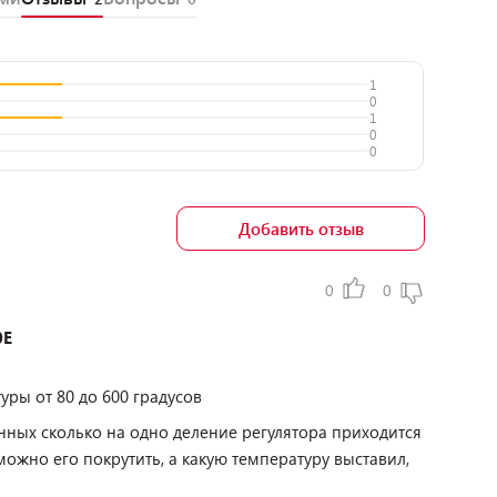
1
0
1
0
0
Добавить отзыв
0
0
0Е
уры от 80 до 600 градусов
анных сколько на одно деление регулятора приходится
 можно его покрутить, а какую температуру выставил,