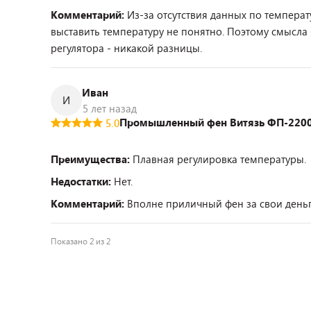
Комментарий:
Из-за отсутствия данных по температу
выставить температуру не понятно. Поэтому смысла б
регулятора - никакой разницы.
Иван
И
5 лет назад
Промышленный фен Витязь ФП-220
5.0
Преимущества:
Плавная регулировка температуры.
Недостатки:
Нет.
Комментарий:
Вполне приличный фен за свои деньг
Показано 2 из 2