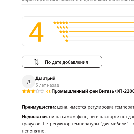
4
По дате добавления
Дмитрий
Д
5 лет назад
Промышленный фен Витязь ФП-220
3.0
Преимущества:
цена. имеется регулировка температ
Недостатки:
ни на самом фене, ни в паспорте нет д
градусов. Т.е. регулятор температуры "для мебели" -
непонятно.