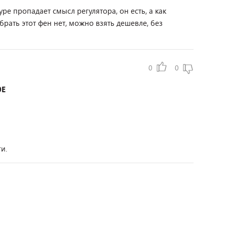
ре пропадает смысл регулятора, он есть, а как
рать этот фен нет, можно взять дешевле, без
0
0
0Е
и.