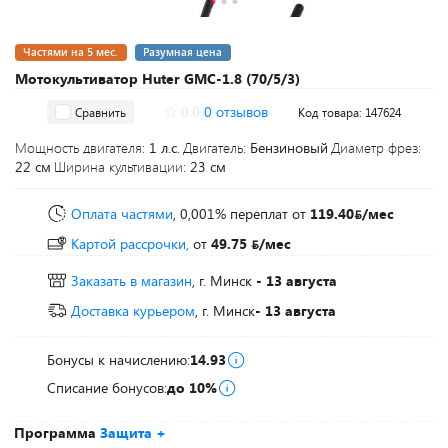
Частями на 5 мес.
Разумная цена
Мотокультиватор Huter GMC-1.8 (70/5/3)
0.0
0 отзывов
Сравнить
Код товара: 147624
Мощность двигателя:
1 л.с.
Двигатель:
Бензиновый
Диаметр фрез:
22 см
Ширина культивации:
23 см
Оплата частями
, 0,001% переплат
от
119.40
/мес
Картой рассрочки,
от
49.75
/мес
Заказать в магазин
, г. Минск
- 13 августа
Доставка курьером
, г. Минск
- 13 августа
Бонусы к начислению:
14.93
Списание бонусов:
до 10%
Программа
Защита +