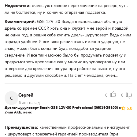
Недостатки:
очень уж плавное переключение на реверс, чуть
ли не болтается, ну и конечно отвратная подсветка.
Комментарий:
GSB 12V-30 Всегда я использовал обычную
дрель со времен СССР, хоть она и служит мне верой и правдой
не один год, я решил себе купить дрель-шуруповерт. Ведь с ним
гораздо удобнее. Я все таки решил взять именно ударную, не
знаю, может быть когда ни будь понадобится ударное
сверление. И все таки можно было бы продумать подсветку и
предусмотреть крепление как у многих шуруповертов ну или
отверстие для крепления шнура при работе на высоте, ну это
решаемо и другими способами. На счет чемодана, очен...
Сергей
0
0
С
6 лет назад
Дрель-шуруповерт Bosch GSB 12V-30 Professional (06019G9100) с
5.0
2-мя АКБ, кейс
Преимущества:
качественный профессиональный инструмент
- шуруповерт с трехлетней гарантией производителя (при