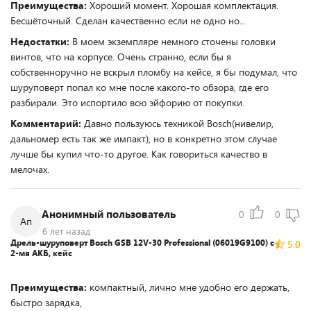
Преимущества:
Хороший момент. Хорошая комплектация.
Бесшёточный. Сделан качественно если не одно но...
Недостатки:
В моем экземпляре немного сточены головки
винтов, что на корпусе. Очень странно, если бы я
собственноручно не вскрыл пломбу на кейсе, я бы подумал, что
шуруповерт попал ко мне после какого-то обзора, где его
разбирали. Это испортило всю эйфорию от покупки.
Комментарий:
Давно пользуюсь техникой Bosch(нивелир,
дальномер есть так же импакт), но в конкретно этом случае
лучше бы купил что-то другое. Как говориться качество в
мелочах.
Анонимный пользователь
0
0
Ап
6 лет назад
Дрель-шуруповерт Bosch GSB 12V-30 Professional (06019G9100) с
5.0
2-мя АКБ, кейс
Преимущества:
компактный, лично мне удобно его держать,
быстро зарядка,