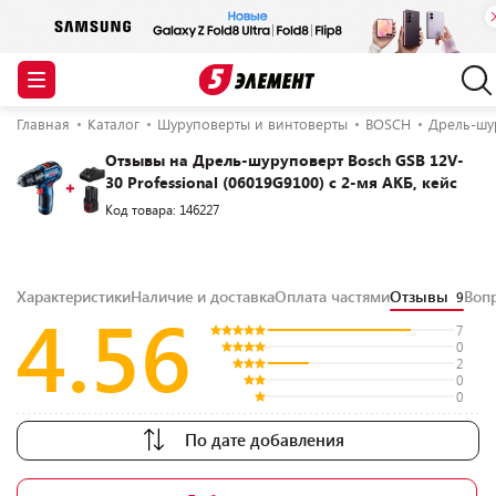
Главная
Каталог
Шуруповерты и винтоверты
BOSCH
Дрель-шур
Отзывы на Дрель-шуруповерт Bosch GSB 12V-
30 Professional (06019G9100) с 2-мя АКБ, кейс
Код товара: 146227
Характеристики
Наличие и доставка
Оплата частями
Отзывы
Воп
9
4.56
7
0
2
0
0
По дате добавления