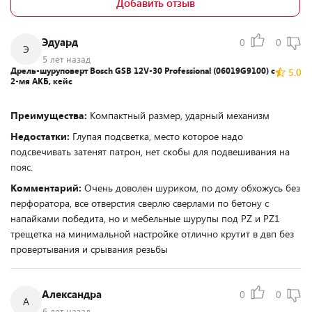
Добавить отзыв
Эдуард
0
0
Э
5 лет назад
Дрель-шуруповерт Bosch GSB 12V-30 Professional (06019G9100) с
5.0
2-мя АКБ, кейс
Преимущества:
Компактный размер, ударный механизм
Недостатки:
Глупая подсветка, место которое надо
подсвечивать затенят патрон, нет скобы для подвешивания на
пояс.
Комментарий:
Очень доволен шуриком, по дому обхожусь без
перфоратора, все отверстия сверлю сверлами по бетону с
напайками победита, но и мебельные шурупы под PZ и PZ1
трещетка на минимальной настройке отлично крутит в двп без
провертывания и срывания резьбы
Александра
0
0
А
6 лет назад