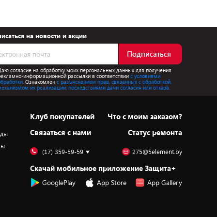
исаться на новости и акции
Подписаться
Даю согласие на обработку моих персональных данных для получения
рекламно-информационной рассылки в соответствии
с условиями
обработки.
Ознакомлен
с разъяснением прав, связанных с обработкой,
механизмом их реализации, последствиями дачи согласия или отказа.
Клуб покупателей
Что с моим заказом?
Cвязаться с нами
Статус ремонта
оды
ры
(17) 359-59-59
275@5element.by
Скачай мобильное приложение Защита+
GooglePlay
App Store
App Gallery