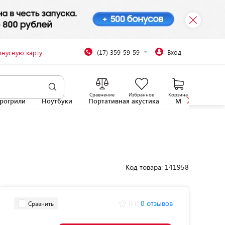
(17) 359-59-59
Вход
онусную карту
Сравнение
Избранное
Корзина
рогрили
Ноутбуки
Портативная акустика
Микроволновы
Код товара: 141958
0.0
0 отзывов
Сравнить