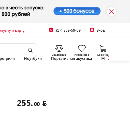
(17) 359-59-59
Вход
онусную карту
Сравнение
Избранное
Корзина
рогрили
Ноутбуки
Портативная акустика
Микроволновы
255.
00