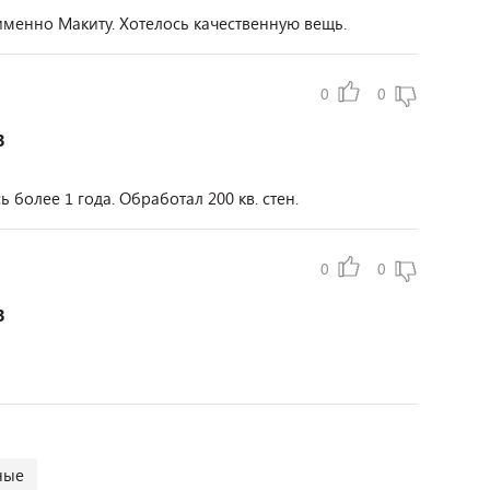
менно Макиту. Хотелось качественную вещь.
0
0
3
более 1 года. Обработал 200 кв. стен.
0
0
3
ные