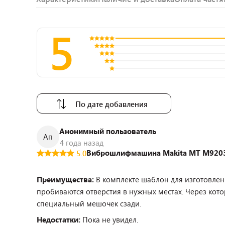
5
По дате добавления
Анонимный пользователь
Ап
4 года назад
Виброшлифмашина Makita MT M920
5.0
Преимущества:
В комплекте шаблон для изготовле
пробиваются отверстия в нужных местах. Через кото
специальный мешочек сзади.
Недостатки:
Пока не увидел.