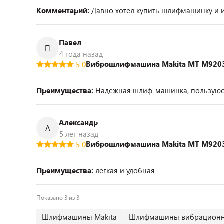
Комментарий:
Давно хотел купить шлифмашинку и и
Павел
П
4 года назад
Виброшлифмашина Makita MT M920
5.0
Преимущества:
Надежная шлиф-машинка, пользуюсь 
Александр
А
5 лет назад
Виброшлифмашина Makita MT M920
5.0
Преимущества:
легкая и удобная
Показано 3 из 3
Шлифмашины Makita
Шлифмашины вибрацион