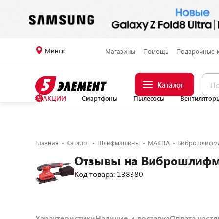
Минск
Магазины
Помощь
Подарочные 
Каталог
АКЦИИ
Смартфоны
Пылесосы
Вентилятор
Главная
Каталог
Шлифмашины
MAKITA
Виброшлифма
Отзывы на Виброшлифм
Код товара: 138380
Характеристики
Наличие и доставка
Оплата част