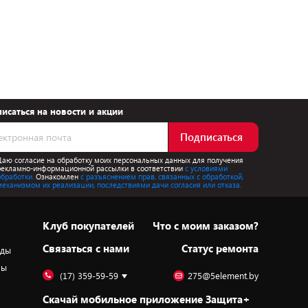
исаться на новости и акции
Подписаться
Даю согласие на обработку моих персональных данных для получения
рекламно-информационной рассылки в соответствии
с условиями
обработки.
Ознакомлен
с разъяснением прав, связанных с обработкой,
механизмом их реализации, последствиями дачи согласия или отказа.
Клуб покупателей
Что с моим заказом?
Cвязаться с нами
Статус ремонта
оды
ры
(17) 359-59-59
275@5element.by
Скачай мобильное приложение Защита+