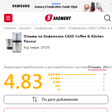
Главная
Каталог
Кофемолки
CASO
Кофемолка CASO Coffee & Ki
Отзывы на Кофемолка CASO Coffee & Kitchen
Flavour
Код товара: 137170
Характеристики
Наличие и доставка
Оплата частями
Отзывы
Во
29
4.83
25
3
1
0
0
По дате добавления