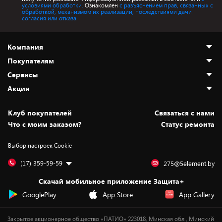
условиями обработки.
Ознакомлен
с разъяснением прав, связанных с
обработкой, механизмом их реализации, последствиями дачи
согласия или отказа.
Компания
Покупателям
О нас
Сервисы
Адреса магазинов
Как сделать заказ
Акции
Новости
Оплата и доставка
Программа «Защита+»
Статьи и обзоры
Безналичный расчёт
Установка техники
Скидки и промокоды
Клуб покупателей
Cвязаться с нами
Вакансии
Обмен и возврат товара
Для игровых консолей
Белорусские товары
Что с моим заказом?
Статус ремонта
Контакты
Юридическая информация
Подписки на видеосервисы
Подарки
Выбор настроек Cookie
Дай пять добру!
Обработка персональных данных
Для мобильных устройств
Бонусы
Подарочные карты
Для компьютеров
Оплата частями
(17) 359-59-59
275@5element.by
Утилизация старой техники
Предзаказы
Скачай мобильное приложение Защита+
Сервисные центры
Новинки
GooglePlay
App Store
App Gallery
Уценка
Закрытое акционерное общество «ПАТИО» 223018, Минская обл., Минский