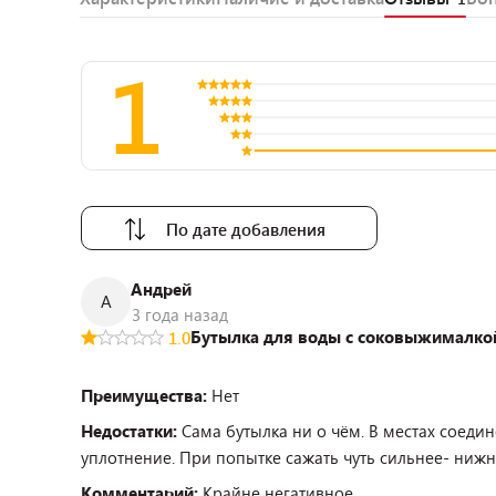
1
По дате добавления
Андрей
А
3 года назад
Бутылка для воды с соковыжималкой
1.0
Преимущества:
Нет
Недостатки:
Сама бутылка ни о чём. В местах соеди
уплотнение. При попытке сажать чуть сильнее- нижни
Комментарий:
Крайне негативное.