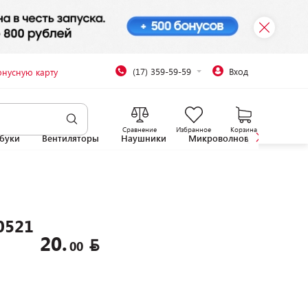
(17) 359-59-59
Вход
онусную карту
Сравнение
Избранное
Корзина
буки
Вентиляторы
Наушники
Микроволновые печи
0521
20.
00