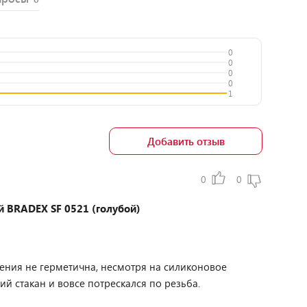
0
0
0
0
1
Добавить отзыв
0
0
 BRADEX SF 0521 (голубой)
нения не герметична, несмотря на силиконовое
й стакан и вовсе потрескался по резьба.