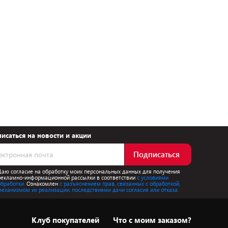
исаться на новости и акции
Подписаться
Даю согласие на обработку моих персональных данных для получения
рекламно-информационной рассылки в соответствии
с условиями
обработки.
Ознакомлен
с разъяснением прав, связанных с обработкой,
механизмом их реализации, последствиями дачи согласия или отказа.
Клуб покупателей
Что с моим заказом?