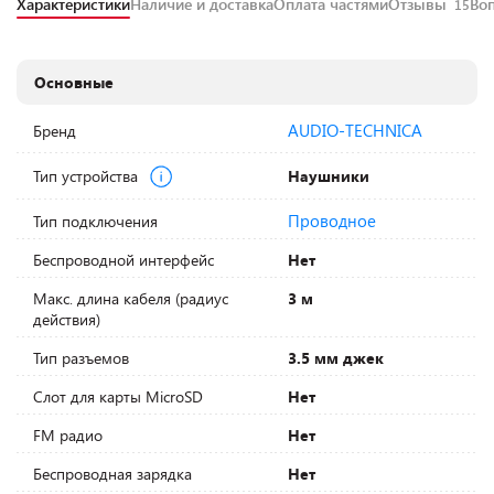
Характеристики
Наличие и доставка
Оплата частями
Отзывы
Во
15
Основные
AUDIO-TECHNICA
Бренд
Тип устройства
Наушники
Проводное
Тип подключения
Беспроводной интерфейс
Нет
Макс. длина кабеля (радиус
3 м
действия)
Тип разъемов
3.5 мм джек
Слот для карты MicroSD
Нет
FM радио
Нет
Беспроводная зарядка
Нет