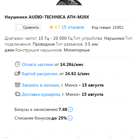
Наушники AUDIO-TECHNICA ATH-M20X
4.7
15 отзывов
Сравнить
Код товара: 131811
Диапазон частот:
15 Гц - 20 000 Гц
Тип устройства:
Наушники
Тип
подключения:
Проводное
Тип разъемов:
3.5 мм
джек
Конструкция наушников:
Мониторные
Оплата частями
от
14.26
/мес
Картой рассрочки,
от
24.92
/мес
Заказать в магазин
, г. Минск
- 15 августа
Доставка курьером
, г. Минск
- 15 августа
Бонусы к начислению:
7.48
Списание бонусов:
до 25%