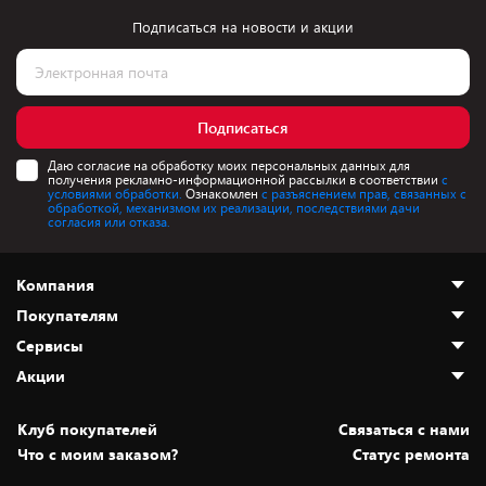
Подписаться на новости и акции
Подписаться
Даю согласие на обработку моих персональных данных для
получения рекламно-информационной рассылки в соответствии
с
условиями обработки.
Ознакомлен
с разъяснением прав, связанных с
обработкой, механизмом их реализации, последствиями дачи
согласия или отказа.
Компания
Покупателям
О нас
Сервисы
Адреса магазинов
Как сделать заказ
Акции
Новости
Оплата и доставка
Программа «Защита+»
Статьи и обзоры
Юрлицам
Установка техники
Скидки и промокоды
Клуб покупателей
Cвязаться с нами
Вакансии
Обмен и возврат товара
Для игровых консолей
Белорусские товары
Что с моим заказом?
Статус ремонта
Контакты
Юридическая информация
Подписки на видеосервисы
Подарки