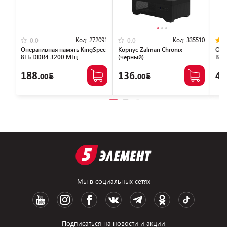
Код:
272091
Код:
335510
0.0
0.0
Оперативная память KingSpec
Корпус Zalman Chronix
Опе
8ГБ DDR4 3200 МГц
(черный)
Bas
KS3200D4P13508G
NTB
188.
136.
46
00
00
Мы в социальных сетях
Подписаться на новости и акции