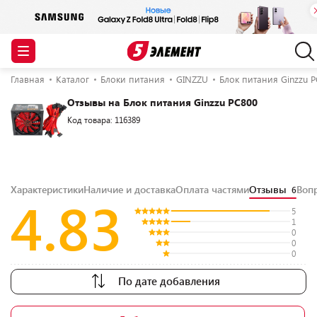
Главная
Каталог
Блоки питания
GINZZU
Блок питания Ginzzu 
Отзывы на Блок питания Ginzzu PC800
Код товара: 116389
Характеристики
Наличие и доставка
Оплата частями
Отзывы
Воп
6
4.83
5
1
0
0
0
По дате добавления