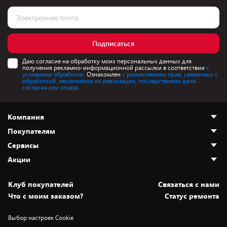
Подписаться
Даю согласие на обработку моих персональных данных для
получения рекламно-информационной рассылки в соответствии
с
условиями обработки.
Ознакомлен
с разъяснением прав, связанных с
обработкой, механизмом их реализации, последствиями дачи
согласия или отказа.
Компания
Покупателям
О нас
Сервисы
Адреса магазинов
Как сделать заказ
Акции
Новости
Оплата и доставка
Программа «Защита+»
Статьи и обзоры
Безналичный расчёт
Установка техники
Скидки и промокоды
Клуб покупателей
Cвязаться с нами
Вакансии
Обмен и возврат товара
Для игровых консолей
Белорусские товары
Что с моим заказом?
Статус ремонта
Контакты
Юридическая информация
Подписки на видеосервисы
Подарки
Выбор настроек Cookie
Дай пять добру!
Обработка персональных данных
Для мобильных устройств
Бонусы