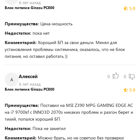
6 лет назад
Блок питания Ginzzu PC800
5.0
Преимущества:
Цена-мощность
Недостатки:
пока нет
Комментарий:
Хороший БП за свои деньги. Менял для
установления проблемы системника, оказалось, что не блок
питания, но оставил работать ))
Алексей
0
0
А
6 лет назад
Блок питания Ginzzu PC800
5.0
Преимущества:
Поставил на MSI Z390 MPG GAMING EDGE AC
на i7 9700kf c INNO3D 2070s никаких проблем и разгон берет и
тихий, попался хороший БП.
Недостатки:
Пока не заметил
Комментарий:
Можно брать, но не советую без проверки