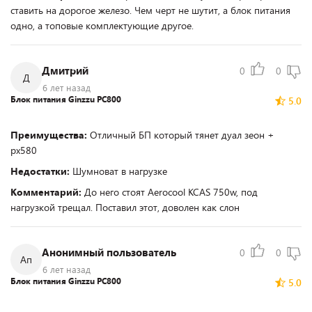
ставить на дорогое железо. Чем черт не шутит, а блок питания
одно, а топовые комплектующие другое.
Дмитрий
0
0
Д
6 лет назад
Блок питания Ginzzu PC800
5.0
Преимущества:
Отличный БП который тянет дуал зеон +
рх580
Недостатки:
Шумноват в нагрузке
Комментарий:
До него стоят Aerocool KCAS 750w, под
нагрузкой трещал. Поставил этот, доволен как слон
Анонимный пользователь
0
0
Ап
6 лет назад
Блок питания Ginzzu PC800
5.0