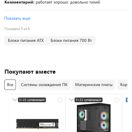
Комментарий:
работает хорошо. довольно тихий.
Показать ещё
Показано 5 из 6
Блоки питания ATX
Блоки питания 700 Вт
Покупают вместе
Все
Системы охлаждения ПК
Материнские платы
Корпу
3+21 суперкредит
3+21 суперкредит
Раз
Разумная цена
Разумная цена