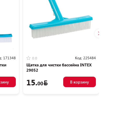
д:
171348
Код:
225484
0.0
0.0
тки
Щетка для чистки бассейна INTEX
Щетка
29052
2905
Супер
15.
17.
рзину
В корзину
00
20.00