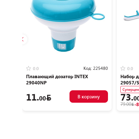
Код:
225480
0.0
0.0
Плавающий дозатор INTEX
Набор д
29040NP
29057/
Суперцен
11.
73.
В корзину
00
0
79.00
-