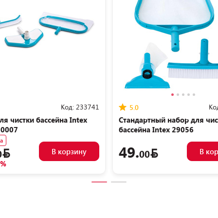
Код:
233741
Ко
5.0
ля чистки бассейна Intex
Стандартный набор для чис
50007
бассейна Intex 29056
а
49.
В корзину
В ко
0
00
8%