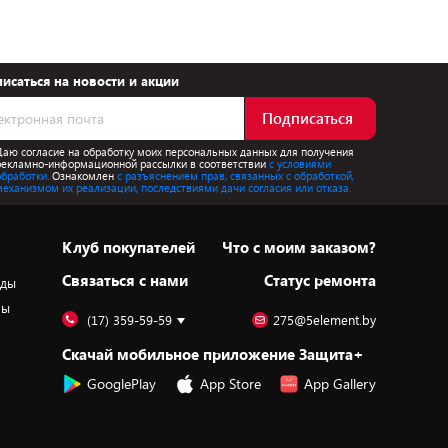
исаться на новости и акции
Подписаться
Даю согласие на обработку моих персональных данных для получения
рекламно-информационной рассылки в соответствии
с условиями
обработки.
Ознакомлен
с разъяснением прав, связанных с обработкой,
механизмом их реализации, последствиями дачи согласия или отказа.
Клуб покупателей
Что с моим заказом?
Cвязаться с нами
Статус ремонта
оды
ры
(17) 359-59-59
275@5element.by
Скачай мобильное приложение Защита+
GooglePlay
App Store
App Gallery