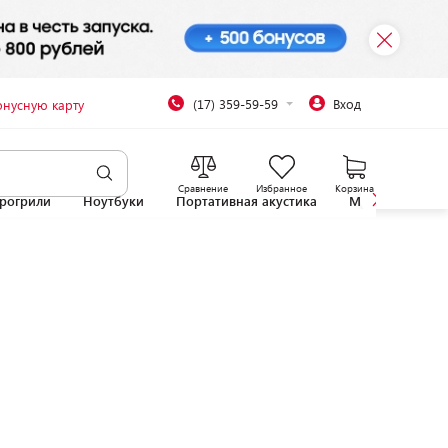
(17) 359-59-59
Вход
онусную карту
Сравнение
Избранное
Корзина
рогрили
Ноутбуки
Портативная акустика
Микроволновы