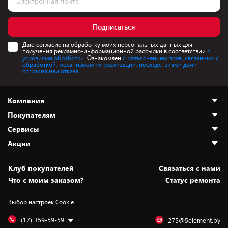
Подписаться
Даю согласие на обработку моих персональных данных для
получения рекламно-информационной рассылки в соответствии
с
условиями обработки.
Ознакомлен
с разъяснением прав, связанных с
обработкой, механизмом их реализации, последствиями дачи
согласия или отказа.
Компания
Покупателям
О нас
Сервисы
Адреса магазинов
Как сделать заказ
Акции
Новости
Оплата и доставка
Программа «Защита+»
Статьи и обзоры
Безналичный расчёт
Установка техники
Скидки и промокоды
Клуб покупателей
Cвязаться с нами
Вакансии
Обмен и возврат товара
Для игровых консолей
Белорусские товары
Что с моим заказом?
Статус ремонта
Контакты
Юридическая информация
Подписки на видеосервисы
Подарки
Выбор настроек Cookie
Дай пять добру!
Обработка персональных данных
Для мобильных устройств
Бонусы
Подарочные карты
Для компьютеров
Оплата частями
(17) 359-59-59
275@5element.by