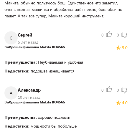
Макита, обычно пользуюсь бош. Единственное что заметил,
очень нежная машинка и обработка идёт нежно, бош обычно
пашет. А так все супер, Макита хороший инструмент.
Сергей
0
0
С
5 лет назад
Виброшлифмашина Makita BO4565
5.0
Преимущества:
Неубиваемая и удобная
Недостатки:
подошва изнашивается
Александр
0
0
А
10 лет назад
Виброшлифмашина Makita BO4565
4.0
Преимущества:
хорошо подлазит
Недостатки:
мощности бы побольше