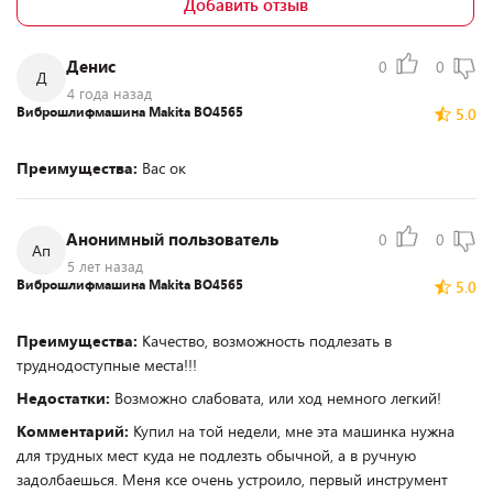
Добавить отзыв
Денис
0
0
Д
4 года назад
Виброшлифмашина Makita BO4565
5.0
Преимущества:
Вас ок
Анонимный пользователь
0
0
Ап
5 лет назад
Виброшлифмашина Makita BO4565
5.0
Преимущества:
Качество, возможность подлезать в
труднодоступные места!!!
Недостатки:
Возможно слабовата, или ход немного легкий!
Комментарий:
Купил на той недели, мне эта машинка нужна
для трудных мест куда не подлезть обычной, а в ручную
задолбаешься. Меня ксе очень устроило, первый инструмент