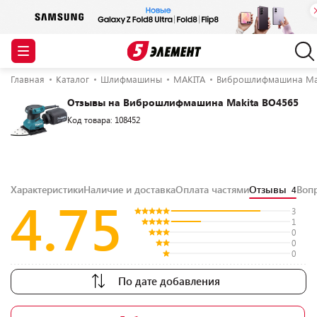
Главная
Каталог
Шлифмашины
MAKITA
Виброшлифмашина Mak
Отзывы на Виброшлифмашина Makita BO4565
Код товара: 108452
Характеристики
Наличие и доставка
Оплата частями
Отзывы
Воп
4
4.75
3
1
0
0
0
По дате добавления