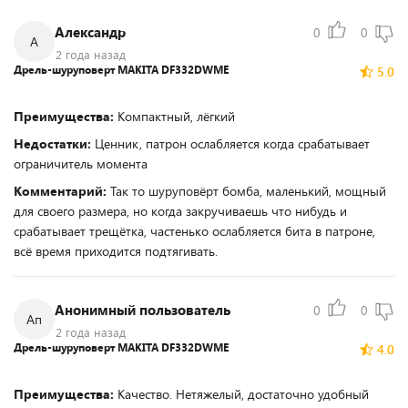
Александр
0
0
А
2 года назад
Дрель-шуруповерт MAKITA DF332DWME
5.0
Преимущества:
Компактный, лёгкий
Недостатки:
Ценник, патрон ослабляется когда срабатывает
ограничитель момента
Комментарий:
Так то шуруповёрт бомба, маленький, мощный
для своего размера, но когда закручиваешь что нибудь и
срабатывает трещётка, частенько ослабляется бита в патроне,
всё время приходится подтягивать.
Анонимный пользователь
0
0
Ап
2 года назад
Дрель-шуруповерт MAKITA DF332DWME
4.0
Преимущества:
Качество. Нетяжелый, достаточно удобный