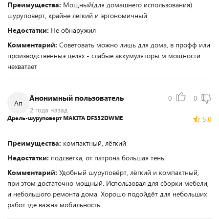
Преимущества:
Мощный(для домашнего использования)
шуруповерт, крайне легкий и эргономичный
Недостатки:
Не обнаружил
Комментарий:
Советовать можно лишь для дома, в профф или
производственныэ целях - слабые аккумуляторы м мощности
нехватает
Анонимный пользователь
0
0
Ап
2 года назад
Дрель-шуруповерт MAKITA DF332DWME
5.0
Преимущества:
компактный, лëгкий
Недостатки:
подсветка, от патрона большая тень
Комментарий:
Удобный шуруповëрт, лëгкий и компактный,
при этом достаточно мощный. Использовал для сборки мебели,
и небольшого ремонта дома. Хорошо подойдëт для небольших
работ где важна мобильность