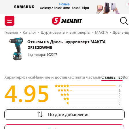
Главная
Каталог
Шуруповерты и винтоверты
MAKITA
Дрель-ш
Отзывы на Дрель-шуруповерт MAKITA
DF332DWME
Код товара: 102247
Характеристики
Наличие и доставка
Оплата частями
Отзывы
Во
20
4.95
19
1
0
0
0
По дате добавления