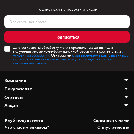
Подписаться на новости и акции
Подписаться
Даю согласие на обработку моих персональных данных для
получения рекламно-информационной рассылки в соответствии
с
условиями обработки.
Ознакомлен
с разъяснением прав, связанных с
обработкой, механизмом их реализации, последствиями дачи
согласия или отказа.
Компания
Покупателям
О нас
Сервисы
Адреса магазинов
Как сделать заказ
Акции
Новости
Оплата и доставка
Программа «Защита+»
Статьи и обзоры
Безналичный расчёт
Установка техники
Скидки и промокоды
Клуб покупателей
Cвязаться с нами
Вакансии
Обмен и возврат товара
Для игровых консолей
Белорусские товары
Что с моим заказом?
Статус ремонта
Контакты
Юридическая информация